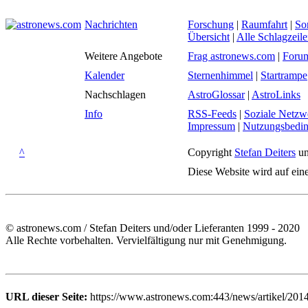
Nachrichten
Forschung
|
Raumfahrt
|
So
Übersicht
|
Alle Schlagzeil
Weitere Angebote
Frag astronews.com
|
Foru
Kalender
Sternenhimmel
|
Startrampe
Nachschlagen
AstroGlossar
|
AstroLinks
Info
RSS-Feeds
|
Soziale Netzw
Impressum
|
Nutzungsbedi
^
Copyright
Stefan Deiters
un
Diese Website wird auf ein
© astronews.com / Stefan Deiters und/oder Lieferanten 1999 - 2020
Alle Rechte vorbehalten. Vervielfältigung nur mit Genehmigung.
URL dieser Seite:
https://www.astronews.com:443/news/artikel/201