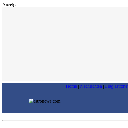
Anzeige
Home
|
Nachrichten
|
Frag astron