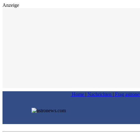
Anzeige
Home
|
Nachrichten
|
Frag astron