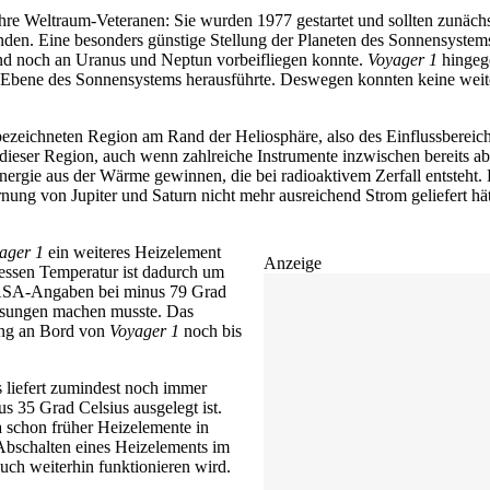
re Weltraum-Veteranen: Sie wurden 1977 gestartet und sollten zunächst
nden. Eine besonders günstige Stellung der Planeten des Sonnensystem
nd noch an Uranus und Neptun vorbeifliegen konnte.
Voyager 1
hingege
r Ebene des Sonnensystems herausführte. Deswegen konnten keine weit
h bezeichneten Region am Rand der Heliosphäre, also des Einflussberei
dieser Region, auch wenn zahlreiche Instrumente inzwischen bereits a
nergie aus der Wärme gewinnen, die bei radioaktivem Zerfall entsteht.
nung von Jupiter und Saturn nicht mehr ausreichend Strom geliefert hä
ager 1
ein weiteres Heizelement
Anzeige
Dessen Temperatur ist dadurch um
h NASA-Angaben bei minus 79 Grad
essungen machen musste. Das
gung an Bord von
Voyager 1
noch bis
s liefert zumindest noch immer
s 35 Grad Celsius ausgelegt ist.
a schon früher Heizelemente in
bschalten eines Heizelements im
ch weiterhin funktionieren wird.