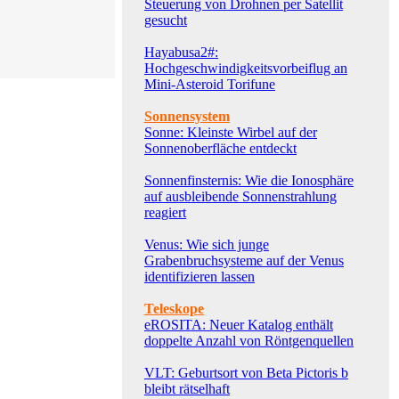
Steuerung von Drohnen per Satellit
gesucht
Hayabusa2#:
Hochgeschwindigkeitsvorbeiflug an
Mini-Asteroid Torifune
Sonnensystem
Sonne: Kleinste Wirbel auf der
Sonnenoberfläche entdeckt
Sonnenfinsternis: Wie die Ionosphäre
auf ausbleibende Sonnenstrahlung
reagiert
Venus: Wie sich junge
Grabenbruchsysteme auf der Venus
identifizieren lassen
Teleskope
eROSITA: Neuer Katalog enthält
doppelte Anzahl von Röntgenquellen
VLT: Geburtsort von Beta Pictoris b
bleibt rätselhaft