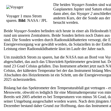
Die beiden
Voyager
-Sonden sind wah
Gasplaneten Jupiter und Saturn erku
dann aber, das
Voyager 2
anschließe
Voyager 1 muss Strom
anderen Kurs, der die Sonde aus de
sparen.
Bild
: NASA / JPL
besucht werden.
Beide
Voyager
-Sonden befinden sich heute in einer als Heliosheat
rund um unseren Zentralstern. Beide Sonden liefern noch Daten aus 
sind. Die Sonden werden durch Radionuklidbatterien versorgt, die E
Energieversorgung war gewählt worden, da Solarzellen in der Entfer
Leistung einer Radionuklidbatterie lässt im Laufe der Jahre nach.
Um zusätzlich Strom zu sparen, hat die NASA nun an Bord von
Voy
abgeschaltet, das auch das Ultraviolett-Spektrometer gewärmt hat. 
rund 23 Grad Celsius gefallen. Das Instrument arbeitet jetzt nac
Celsius, der kältesten Temperatur bei der das Instrument bislang M
Abschalten des Heizelements ist ein Schritt, um die Energieversor
2025 sicherzustellen.
Bislang hat das Spektrometer den Temperaturabfall gut vertragen - e
Messwerte, obwohl es lediglich für eine Minimaltemperatur von minu
Bereits seit 2005 arbeitet es bei Temperaturen von minus 56 Grad, d
seiner Umgebung ausgeschaltet worden waren. Nach dem jüngsten A
Dezember bestand daher Grund zur Hoffnung, dass das Instrument au