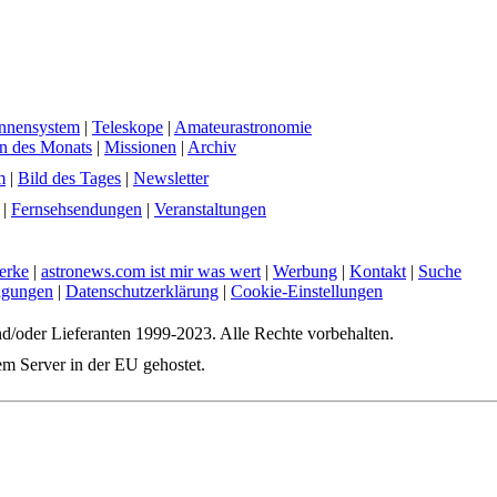
nnensystem
|
Teleskope
|
Amateurastronomie
en des Monats
|
Missionen
|
Archiv
m
|
Bild des Tages
|
Newsletter
|
Fernsehsendungen
|
Veranstaltungen
erke
|
astronews.com ist mir was wert
|
Werbung
|
Kontakt
|
Suche
ngungen
|
Datenschutzerklärung
|
Cookie-Einstellungen
d/oder Lieferanten 1999-2023. Alle Rechte vorbehalten.
W3C
em Server in der EU gehostet.