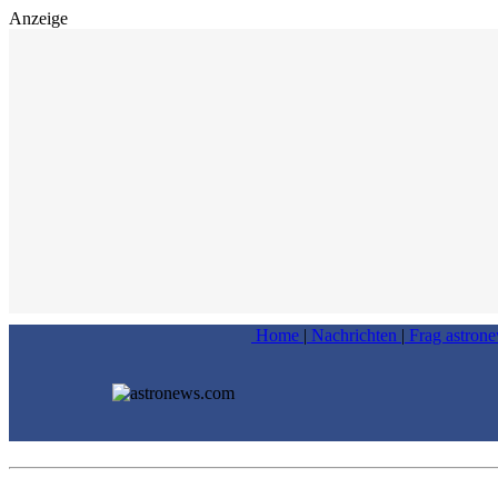
Anzeige
Home
|
Nachrichten
|
Frag astron