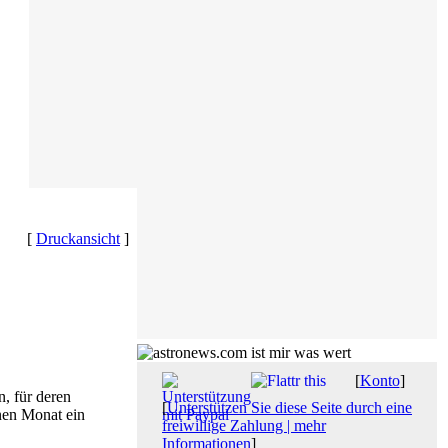
[
Druckansicht
]
[
Konto
]
, für deren
[
Unterstützen Sie diese Seite durch eine
nen Monat ein
freiwillige Zahlung | mehr
Informationen
]