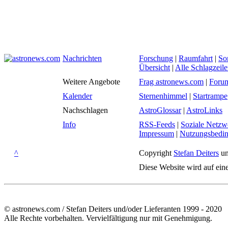
Nachrichten
Forschung
|
Raumfahrt
|
So
Übersicht
|
Alle Schlagzeil
Weitere Angebote
Frag astronews.com
|
Foru
Kalender
Sternenhimmel
|
Startrampe
Nachschlagen
AstroGlossar
|
AstroLinks
Info
RSS-Feeds
|
Soziale Netzw
Impressum
|
Nutzungsbedi
^
Copyright
Stefan Deiters
un
Diese Website wird auf ein
© astronews.com / Stefan Deiters und/oder Lieferanten 1999 - 2020
Alle Rechte vorbehalten. Vervielfältigung nur mit Genehmigung.