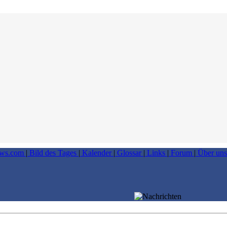
ews.com
|
Bild des Tages
|
Kalender
|
Glossar
|
Links
|
Forum
|
Über un