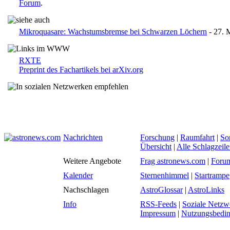
Forum
.
Mikroquasare: Wachstumsbremse bei Schwarzen Löchern
- 27. 
RXTE
Preprint des Fachartikels bei arXiv.org
Nachrichten
Forschung
|
Raumfahrt
|
So
Übersicht
|
Alle Schlagzeil
Weitere Angebote
Frag astronews.com
|
Foru
Kalender
Sternenhimmel
|
Startrampe
Nachschlagen
AstroGlossar
|
AstroLinks
Info
RSS-Feeds
|
Soziale Netzw
Impressum
|
Nutzungsbedi