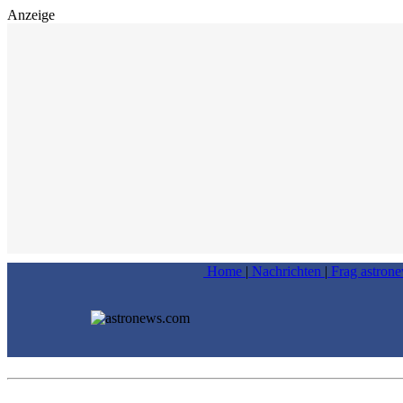
Anzeige
Home
|
Nachrichten
|
Frag astron