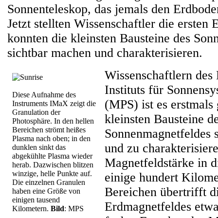
Sonnenteleskop, das jemals den Erdboden
Jetzt stellten Wissenschaftler die ersten 
konnten die kleinsten Bausteine des So
sichtbar machen und charakterisieren.
Wissenschaftlern des
Instituts für Sonnens
Diese Aufnahme des
(MPS) ist es erstmals
Instruments IMaX zeigt die
Granulation der
kleinsten Bausteine d
Photosphäre. In den hellen
Bereichen strömt heißes
Sonnenmagnetfeldes s
Plasma nach oben; in den
und zu charakterisier
dunklen sinkt das
abgekühlte Plasma wieder
Magnetfeldstärke in d
herab. Dazwischen blitzen
winzige, helle Punkte auf.
einige hundert Kilom
Die einzelnen Granulen
Bereichen übertrifft d
haben eine Größe von
einigen tausend
Erdmagnetfeldes etwa
Kilometern.
Bild
: MPS