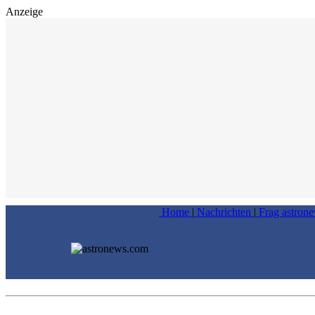
Anzeige
Home
|
Nachrichten
|
Frag astron