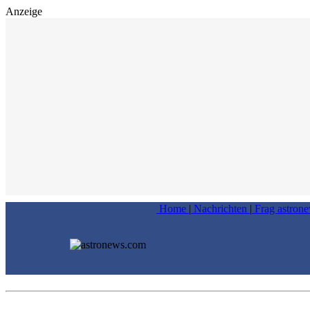
Anzeige
Home
|
Nachrichten
|
Frag astron