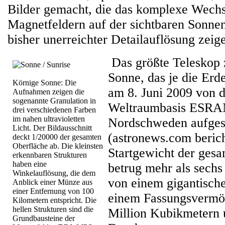
Bilder gemacht, die das komplexe Wechs
Magnetfeldern auf der sichtbaren Sonne
bisher unerreichter Detailauflösung zeig
Das größte Teleskop 
Sonne, das je die Erde
Körnige Sonne: Die
am 8. Juni 2009 von 
Aufnahmen zeigen die
sogenannte Granulation in
Weltraumbasis ESRAN
drei verschiedenen Farben
im nahen ultravioletten
Nordschweden aufges
Licht. Der Bildausschnitt
(astronews.com berich
deckt 1/20000 der gesamten
Oberfläche ab. Die kleinsten
Startgewicht der ges
erkennbaren Strukturen
haben eine
betrug mehr als sech
Winkelauflösung, die dem
von einem gigantisch
Anblick einer Münze aus
einer Entfernung von 100
einem Fassungsvermö
Kilometern entspricht. Die
hellen Strukturen sind die
Million Kubikmetern
Grundbausteine der