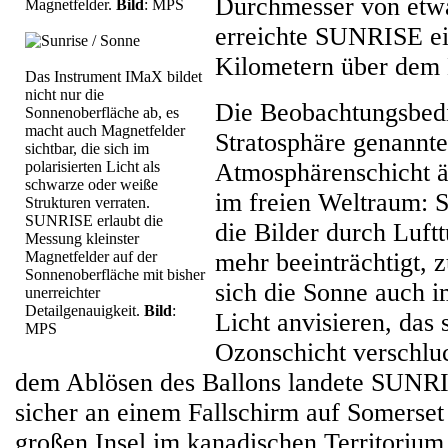
Durchmesser von etw
Magnetfelder.
Bild
: MPS
erreichte SUNRISE e
Kilometern über dem
Das Instrument IMaX bildet
nicht nur die
Die Beobachtungsbedi
Sonnenoberfläche ab, es
macht auch Magnetfelder
Stratosphäre genannt
sichtbar, die sich im
polarisierten Licht als
Atmosphärenschicht 
schwarze oder weiße
im freien Weltraum: S
Strukturen verraten.
SUNRISE erlaubt die
die Bilder durch Luft
Messung kleinster
Magnetfelder auf der
mehr beeinträchtigt, 
Sonnenoberfläche mit bisher
sich die Sonne auch im
unerreichter
Detailgenauigkeit.
Bild
:
Licht anvisieren, das 
MPS
Ozonschicht verschlu
dem Ablösen des Ballons landete SUNRI
sicher an einem Fallschirm auf Somerset 
großen Insel im kanadischen Territorium