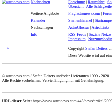
Nachrichten
Forschung
|
Raumfahrt
|
So
Übersicht
|
Alle Schlagzeil
Weitere Angebote
Frag astronews.com
|
Foru
Kalender
Sternenhimmel
|
Startrampe
Nachschlagen
AstroGlossar
|
AstroLinks
Info
RSS-Feeds
|
Soziale Netzw
Impressum
|
Nutzungsbedi
^
Copyright
Stefan Deiters
un
Diese Website wird auf ein
© astronews.com / Stefan Deiters und/oder Lieferanten 1999 - 2020
Alle Rechte vorbehalten. Vervielfältigung nur mit Genehmigung.
URL dieser Seite:
https://www.astronews.com:443/news/artikel/200