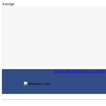
Anzeige
Home
|
Nachrichten
|
Frag astron