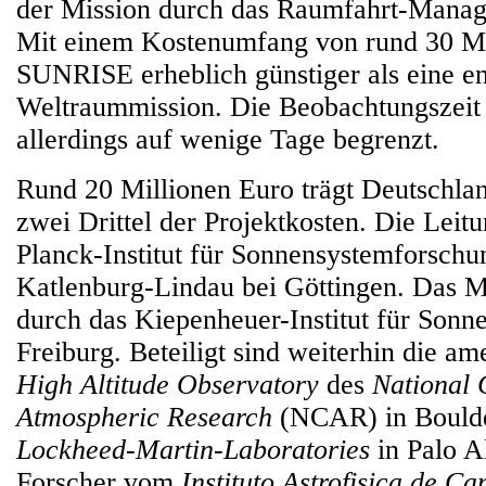
der Mission durch das Raumfahrt-Mana
Mit einem Kostenumfang von rund 30 Mil
SUNRISE erheblich günstiger als eine e
Weltraummission. Die Beobachtungszeit i
allerdings auf wenige Tage begrenzt.
Rund 20 Millionen Euro trägt Deutschlan
zwei Drittel der Projektkosten. Die Leit
Planck-Institut für Sonnensystemforsch
Katlenburg-Lindau bei Göttingen. Das M
durch das Kiepenheuer-Institut für Sonn
Freiburg. Beteiligt sind weiterhin die am
High Altitude Observatory
des
National 
Atmospheric Research
(NCAR) in Boulde
Lockheed-Martin-Laboratories
in Palo A
Forscher vom
Instituto Astrofisica de C