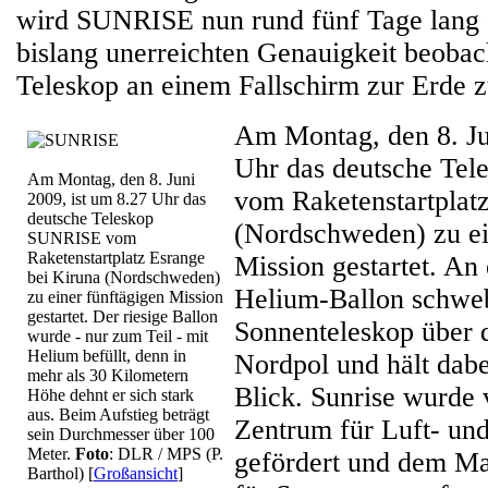
wird SUNRISE nun rund fünf Tage lang d
bislang unerreichten Genauigkeit beobac
Teleskop an einem Fallschirm zur Erde 
Am Montag, den 8. Ju
Uhr das deutsche Te
Am Montag, den 8. Juni
vom Raketenstartplat
2009, ist um 8.27 Uhr das
deutsche Teleskop
(Nordschweden) zu ei
SUNRISE vom
Raketenstartplatz Esrange
Mission gestartet. An
bei Kiruna (Nordschweden)
Helium-Ballon schweb
zu einer fünftägigen Mission
gestartet. Der riesige Ballon
Sonnenteleskop über
wurde - nur zum Teil - mit
Helium befüllt, denn in
Nordpol und hält dabe
mehr als 30 Kilometern
Blick. Sunrise wurde
Höhe dehnt er sich stark
aus. Beim Aufstieg beträgt
Zentrum für Luft- un
sein Durchmesser über 100
Meter.
Foto
: DLR / MPS (P.
gefördert und dem Ma
Barthol)
[
Großansicht
]