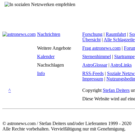
Nachrichten
Forschung
|
Raumfahrt
|
So
Übersicht
|
Alle Schlagzeil
Weitere Angebote
Frag astronews.com
|
Foru
Kalender
Sternenhimmel
|
Startrampe
Nachschlagen
AstroGlossar
|
AstroLinks
Info
RSS-Feeds
|
Soziale Netzw
Impressum
|
Nutzungsbedi
^
Copyright
Stefan Deiters
un
Diese Website wird auf ein
© astronews.com / Stefan Deiters und/oder Lieferanten 1999 - 2020
Alle Rechte vorbehalten. Vervielfältigung nur mit Genehmigung.