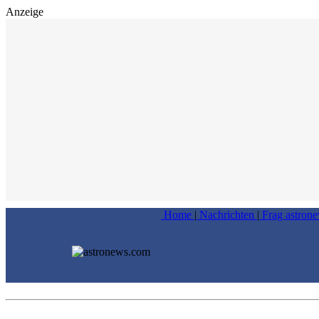
Anzeige
Home
|
Nachrichten
|
Frag astron