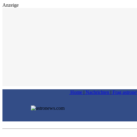
Anzeige
Home
|
Nachrichten
|
Frag astron