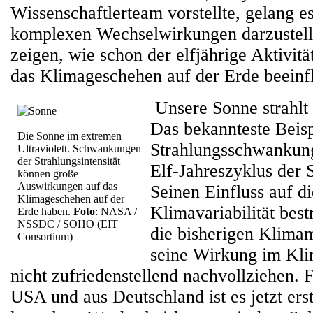
Wissenschaftlerteam vorstellte, gelang es
komplexen Wechselwirkungen darzustell
zeigen, wie schon der elfjährige Aktivit
das Klimageschehen auf der Erde beeinf
Unsere Sonne strahlt 
Das bekannteste Beisp
Die Sonne im extremen
Strahlungsschwankung
Ultraviolett. Schwankungen
der Strahlungsintensität
Elf-Jahreszyklus der 
können große
Auswirkungen auf das
Seinen Einfluss auf di
Klimageschehen auf der
Klimavariabilität best
Erde haben.
Foto
: NASA /
NSSDC / SOHO (EIT
die bisherigen Klima
Consortium)
seine Wirkung im Kli
nicht zufriedenstellend nachvollziehen. 
USA und aus Deutschland ist es jetzt ers