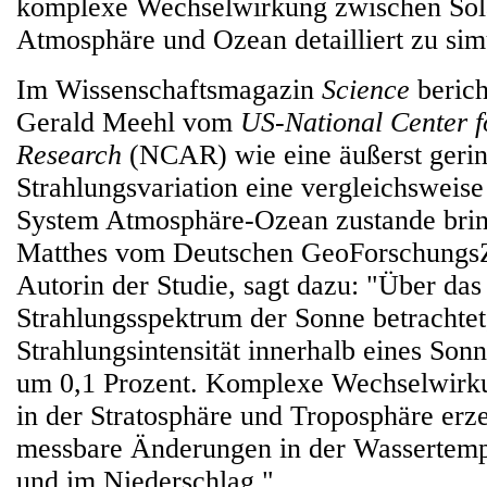
komplexe Wechselwirkung zwischen Sola
Atmosphäre und Ozean detailliert zu sim
Im Wissenschaftsmagazin
Science
berich
Gerald Meehl vom
US-National Center f
Research
(NCAR) wie eine äußerst geri
Strahlungsvariation eine vergleichsweis
System Atmosphäre-Ozean zustande brin
Matthes vom Deutschen GeoForschungs
Autorin der Studie, sagt dazu: "Über da
Strahlungsspektrum der Sonne betrachtet,
Strahlungsintensität innerhalb eines Son
um 0,1 Prozent. Komplexe Wechselwir
in der Stratosphäre und Troposphäre er
messbare Änderungen in der Wassertempe
und im Niederschlag."