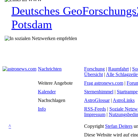
Deutsches GeoForschung
Potsdam
Nachrichten
Forschung
|
Raumfahrt
|
So
Übersicht
|
Alle Schlagzeil
Weitere Angebote
Frag astronews.com
|
Foru
Kalender
Sternenhimmel
|
Startrampe
Nachschlagen
AstroGlossar
|
AstroLinks
Info
RSS-Feeds
|
Soziale Netzw
Impressum
|
Nutzungsbedi
^
Copyright
Stefan Deiters
un
Diese Website wird auf ein