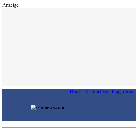
Anzeige
Home
|
Nachrichten
|
Frag astron