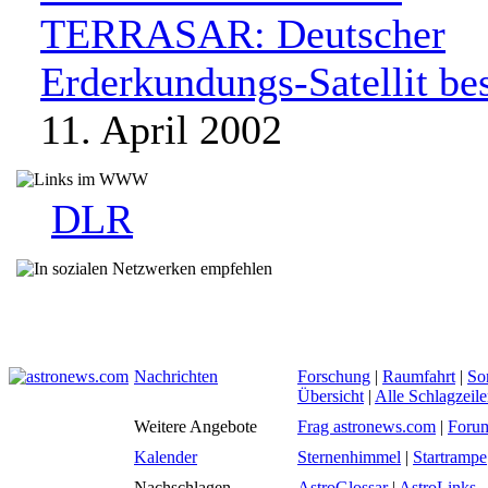
TERRASAR: Deutscher
Erderkundungs-Satellit be
11. April 2002
DLR
Nachrichten
Forschung
|
Raumfahrt
|
So
Übersicht
|
Alle Schlagzeil
Weitere Angebote
Frag astronews.com
|
Foru
Kalender
Sternenhimmel
|
Startrampe
Nachschlagen
AstroGlossar
|
AstroLinks