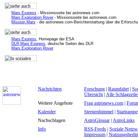
Mars Express
- Missionsseite bei astronews.com
Mars Exploration Rover
- Missionsseite bei astronews.com
Mission Mars
- die astronews.com-Berichterstattung über die Erforsch
Mars Express
, Homepage der ESA
DLR Mars Express
, deutsche Seiten des DLR
Mars Exploration Rover
Nachrichten
Forschung
|
Raumfahrt
|
So
Übersicht
|
Alle Schlagzeil
Weitere Angebote
Frag astronews.com
|
Foru
Kalender
Sternenhimmel
|
Startrampe
Nachschlagen
AstroGlossar
|
AstroLinks
Info
RSS-Feeds
|
Soziale Netzw
Impressum
|
Nutzungsbedi