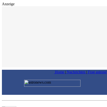
Anzeige
Home
|
Nachrichten
|
Frag astron