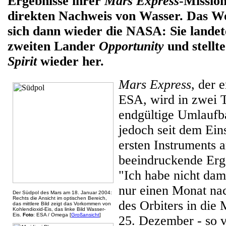
Ergebnisse ihrer
Mars Express
-Missio
direkten Nachweis von Wasser. Das W
sich dann wieder die NASA: Sie landet
zweiten Lander
Opportunity
und stellt
Spirit
wieder her.
Mars Express
, der 
ESA, wird in zwei 
endgültige Umlaufba
jedoch seit dem Ein
ersten Instruments a
beeindruckende Erge
"Ich habe nicht dami
nur einen Monat na
Der Südpol des Mars am 18. Januar 2004:
Rechts die Ansicht im optischen Bereich,
des Orbiters in di
das mittlere Bild zeigt das Vorkommen von
Kohlendioxid-Eis, das linke Bild Wasser-
Eis.
Foto
: ESA / Omega [
Großansicht
]
25. Dezember - so v