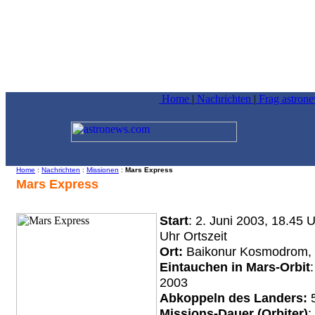
Home
|
Nachrichten
|
Frag astron
Home
:
Nachrichten
:
Missionen
:
Mars Express
Mars Express
Start
: 2. Juni 2003, 18.45
Uhr Ortszeit
Ort:
Baikonur Kosmodrom, 
Eintauchen in Mars-Orbit
2003
Abkoppeln des Landers:
Missions-Dauer (Orbiter)
: