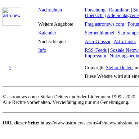
Nachrichten
Forschung
|
Raumfahrt
|
So
Übersicht
|
Alle Schlagzeil
Weitere Angebote
Frag astronews.com
|
Foru
Kalender
Sternenhimmel
|
Startrampe
Nachschlagen
AstroGlossar
|
AstroLinks
Info
RSS-Feeds
|
Soziale Netzw
Impressum
|
Nutzungsbedi
^
Copyright
Stefan Deiters
un
Diese Website wird auf ein
© astronews.com / Stefan Deiters und/oder Lieferanten 1999 - 2020
Alle Rechte vorbehalten. Vervielfältigung nur mit Genehmigung.
URL dieser Seite:
https://www.astronews.com:443/news/missionen/