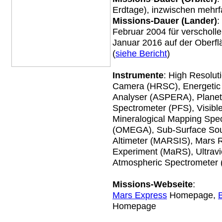
Erdtage), inzwischen mehrf
Missions-Dauer (Lander)
:
Februar 2004 für verschollen
Januar 2016 auf der Oberfl
(
siehe Bericht
)
Instrumente
: High Resolut
Camera (HRSC), Energetic
Analyser (ASPERA), Planet
Spectrometer (PFS), Visibl
Mineralogical Mapping Spe
(OMEGA), Sub-Surface So
Altimeter (MARSIS), Mars 
Experiment (MaRS), Ultravio
Atmospheric Spectrometer
Missions-W
ebseite
:
Mars Express
Homepage,
Homepage