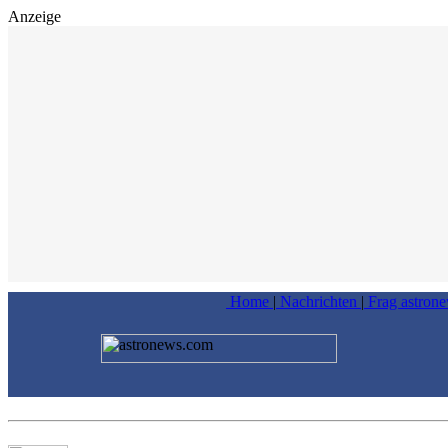
Anzeige
Home
|
Nachrichten
|
Frag astron