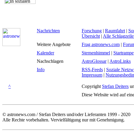
Nachrichten
Forschung
|
Raumfahrt
|
So
Übersicht
|
Alle Schlagzeil
Weitere Angebote
Frag astronews.com
|
Foru
Kalender
Sternenhimmel
|
Startrampe
Nachschlagen
AstroGlossar
|
AstroLinks
Info
RSS-Feeds
|
Soziale Netzw
Impressum
|
Nutzungsbedi
^
Copyright
Stefan Deiters
un
Diese Website wird auf ein
© astronews.com / Stefan Deiters und/oder Lieferanten 1999 - 2020
Alle Rechte vorbehalten. Vervielfältigung nur mit Genehmigung.