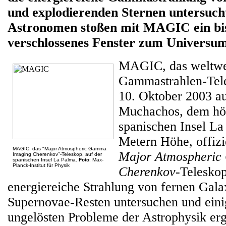
und explodierenden Sternen untersuc
Astronomen stoßen mit MAGIC ein bi
verschlossenes Fenster zum Universum
MAGIC, das weltwei
Gammastrahlen-Tel
10. Oktober 2003 a
Muchachos, dem hö
spanischen Insel La
Metern Höhe, offizi
MAGIC, das "Major Atmospheric Gamma
Major Atmospheric
Imaging Cherenkov"-Teleskop, auf der
spanischen Insel La Palma.
Foto
: Max-
Planck-Institut für Physik
Cherenkov
-Teleskop
energiereiche Strahlung von fernen Gal
Supernovae-Resten untersuchen und eini
ungelösten Probleme der Astrophysik er