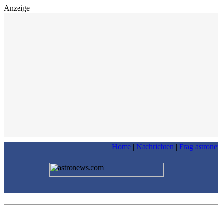
Anzeige
Home
|
Nachrichten
|
Frag astron