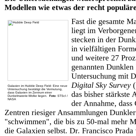
Modellen wie etwas der recht populä
Fast die gesamte M
liegt im Verborgene
stecken in der Dunk
in vielfältigen Form
und weitere 27 Proz
genannten Dunklen 
Untersuchung mit 
Digital Sky Survey
(
Galaxien im Hubble Deep Field: Eine neue
Untersuchung bestätigt die Vermutung,
das bisher stärkste
dass Galaxien im Zentrum einer
Dunkelmaterie-Wolke liegen.
Foto
: STScI /
NASA
der Annahme, dass 
Zentren riesiger Ansammlungen Dunkler
"schwimmen", die bis zu 50-mal mehr Ma
die Galaxien selbst. Dr. Francisco Prad