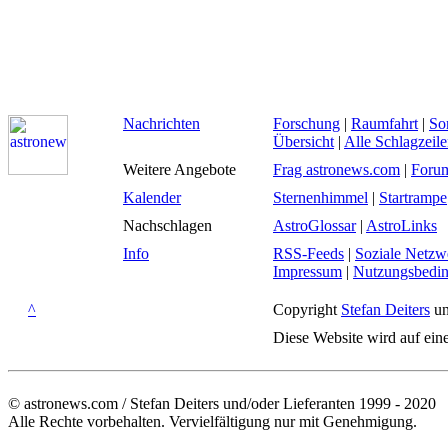
Nachrichten
Forschung
|
Raumfahrt
|
So
Übersicht
|
Alle Schlagzeil
Weitere Angebote
Frag astronews.com
|
Foru
Kalender
Sternenhimmel
|
Startrampe
Nachschlagen
AstroGlossar
|
AstroLinks
Info
RSS-Feeds
|
Soziale Netzw
Impressum
|
Nutzungsbedi
^
Copyright
Stefan Deiters
un
Diese Website wird auf ein
© astronews.com / Stefan Deiters und/oder Lieferanten 1999 - 2020
Alle Rechte vorbehalten. Vervielfältigung nur mit Genehmigung.