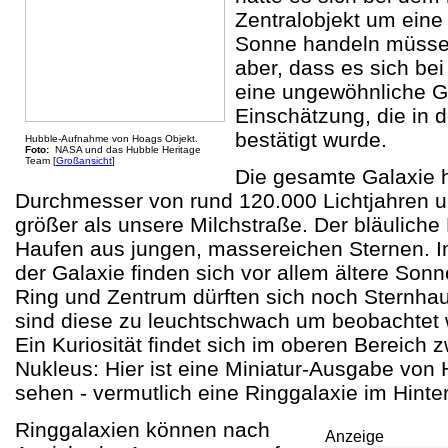
Zentralobjekt um ein
Sonne handeln müsse
aber, dass es sich be
eine ungewöhnliche Ga
Einschätzung, die in 
bestätigt wurde.
Hubble-Aufnahme von Hoags Objekt.
Foto:
NASA und das Hubble Heritage
Team [
Großansicht
]
Die gesamte Galaxie 
Durchmesser von rund 120.000 Lichtjahren u
größer als unsere Milchstraße. Der bläuliche
Haufen aus jungen, massereichen Sternen. I
der Galaxie finden sich vor allem ältere Son
Ring und Zentrum dürften sich noch Sternhau
sind diese zu leuchtschwach um beobachtet
Ein Kuriosität findet sich im oberen Bereich
Nukleus: Hier ist eine Miniatur-Ausgabe von
sehen - vermutlich eine Ringgalaxie im Hinte
Ringgalaxien können nach
Anzeige