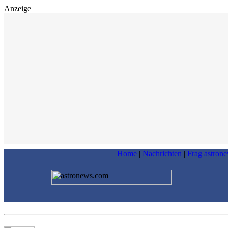
Anzeige
Home
|
Nachrichten
|
Frag astron