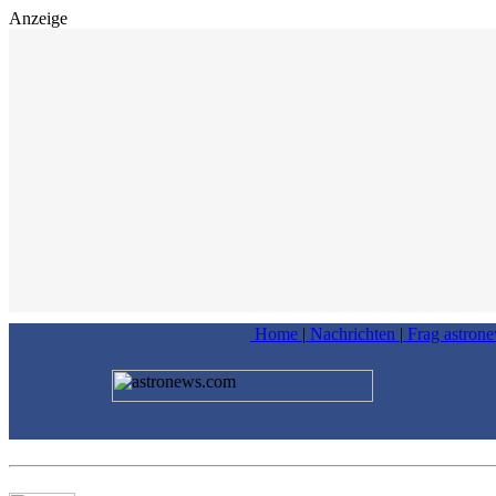
Anzeige
Home
|
Nachrichten
|
Frag astron