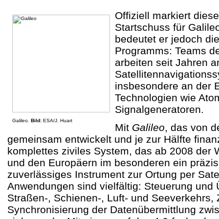
Offiziell markiert die
Startschuss für Galile
bedeutet er jedoch di
Programms: Teams de
arbeiten seit Jahren a
Satellitennavigations
insbesondere an der E
Technologien wie Ato
Signalgeneratoren.
Galileo.
Bild:
ESA/J. Huart
Mit
Galileo
, das von 
gemeinsam entwickelt und je zur Hälfte finanzi
komplettes ziviles System, das ab 2008 der 
und den Europäern im besonderen ein präzis
zuverlässiges Instrument zur Ortung per Satell
Anwendungen sind vielfältig: Steuerung un
Straßen-, Schienen-, Luft- und Seeverkehrs, Z
Synchronisierung der Datenübermittlung zw