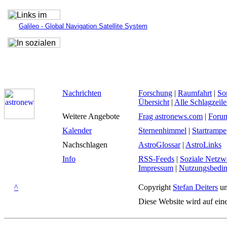
Galileo - Global Navigation Satellite System
Nachrichten
Forschung
|
Raumfahrt
|
So
Übersicht
|
Alle Schlagzeil
Weitere Angebote
Frag astronews.com
|
Foru
Kalender
Sternenhimmel
|
Startrampe
Nachschlagen
AstroGlossar
|
AstroLinks
Info
RSS-Feeds
|
Soziale Netzw
Impressum
|
Nutzungsbedi
^
Copyright
Stefan Deiters
un
Diese Website wird auf ein