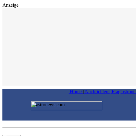
Anzeige
Home
|
Nachrichten
|
Frag astron