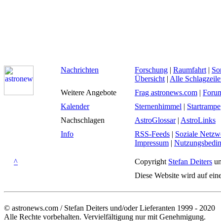
Nachrichten
Forschung
|
Raumfahrt
|
So
Übersicht
|
Alle Schlagzeil
Weitere Angebote
Frag astronews.com
|
Foru
Kalender
Sternenhimmel
|
Startrampe
Nachschlagen
AstroGlossar
|
AstroLinks
Info
RSS-Feeds
|
Soziale Netzw
Impressum
|
Nutzungsbedi
^
Copyright
Stefan Deiters
un
Diese Website wird auf ein
© astronews.com / Stefan Deiters und/oder Lieferanten 1999 - 2020
Alle Rechte vorbehalten. Vervielfältigung nur mit Genehmigung.