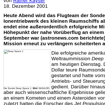
von
Rainer Kayser
18. Dezember 2001
Heute Abend wird das Flugteam der Sond
Ionentriebwerk des kleinen Raumschiffs a
endet eine außerordentlich erfolgreiche M
Höhepunkt der nahe Vorüberflug an eine
September war (astronews.com berichtete)
Mission erneut zu verlängern scheiterten
Die erfolgreiche amerik
Weltraummission
Deep 
am heutigen Dienstag. D
Dollar teure Raumsonde
gestartet und hatte vor
Antriebs- und Steuerung
gedient. Darüber hinau
Die Sonde Deep Space 1.
Bild:
NASA/JPL
aber auch wissenschaftliche Ergebnisse gelie
an einem Kometen und einem Asteroiden vor
zuletzt hatten die Forscher des
Jet Propulsio