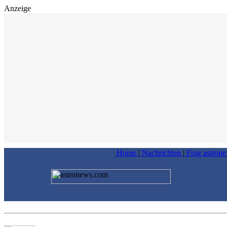
Anzeige
Home
|
Nachrichten
|
Frag astron