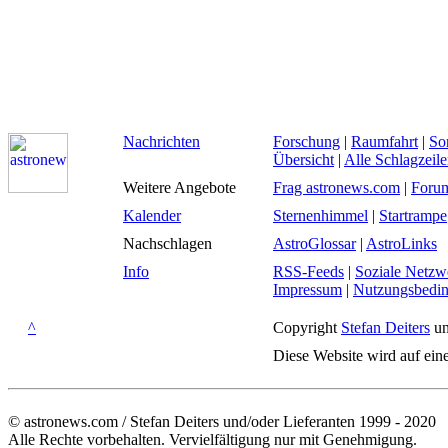
Nachrichten
Forschung
|
Raumfahrt
|
So
Übersicht
|
Alle Schlagzeil
Weitere Angebote
Frag astronews.com
|
Foru
Kalender
Sternenhimmel
|
Startrampe
Nachschlagen
AstroGlossar
|
AstroLinks
Info
RSS-Feeds
|
Soziale Netzw
Impressum
|
Nutzungsbedi
^
Copyright
Stefan Deiters
un
Diese Website wird auf ein
© astronews.com / Stefan Deiters und/oder Lieferanten 1999 - 2020
Alle Rechte vorbehalten. Vervielfältigung nur mit Genehmigung.