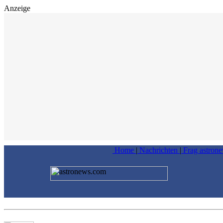
Anzeige
Home
|
Nachrichten
|
Frag astron