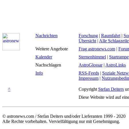
Nachrichten
Forschung
|
Raumfahrt
|
So
Übersicht
|
Alle Schlagzeil
Weitere Angebote
Frag astronews.com
|
Foru
Kalender
Sternenhimmel
|
Startrampe
Nachschlagen
AstroGlossar
|
AstroLinks
Info
RSS-Feeds
|
Soziale Netzw
Impressum
|
Nutzungsbedi
^
Copyright
Stefan Deiters
un
Diese Website wird auf ein
© astronews.com / Stefan Deiters und/oder Lieferanten 1999 - 2020
Alle Rechte vorbehalten. Vervielfältigung nur mit Genehmigung.