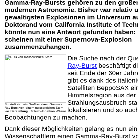
Gamma-Ray-Bursts gehören zu den großen
modernen Astronomie. Bisher war relativ u
gewaltigsten Explosionen im Universum au
Doktorand vom California Institute of Tech
könnte nun eine Antwort gefunden haben
scheinen mit einer Supernova-Explosion
zusammenzuhängen.
Die Suche nach der Que
Ray-Burst
beschäftigt 
seit Ende der 60er Jahr
gibt es dank des italie
Satelliten BeppoSAX ein
Himmelsregion aus der d
Strahlungsausbruch st
So stellt sich ein Grafiker einen Gamma-
Ray-Burst von einem massereichen Stern
lokalisieren und so auc
vor.
Darstellung
: Caltech/Jonathan Willams
Beobachtungen zu machen.
Dank dieser Möglichkeiten gelang es nun e
Wissenschaftlern einen Gamma-Ray-Burst v