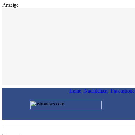
Anzeige
Home
|
Nachrichten
|
Frag astron