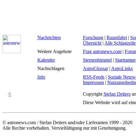
Nachrichten
Forschung
|
Raumfahrt
|
So
Übersicht
|
Alle Schlagzeil
Weitere Angebote
Frag astronews.com
|
Foru
Kalender
Sternenhimmel
|
Startrampe
Nachschlagen
AstroGlossar
|
AstroLinks
Info
RSS-Feeds
|
Soziale Netzw
Impressum
|
Nutzungsbedi
^
Copyright
Stefan Deiters
un
Diese Website wird auf ein
© astronews.com / Stefan Deiters und/oder Lieferanten 1999 - 2020
Alle Rechte vorbehalten. Vervielfältigung nur mit Genehmigung.