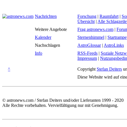
Nachrichten
Forschung
|
Raumfahrt
|
So
Übersicht
|
Alle Schlagzeil
Weitere Angebote
Frag astronews.com
|
Foru
Kalender
Sternenhimmel
|
Startrampe
Nachschlagen
AstroGlossar
|
AstroLinks
Info
RSS-Feeds
|
Soziale Netzw
Impressum
|
Nutzungsbedi
^
Copyright
Stefan Deiters
un
Diese Website wird auf ein
© astronews.com / Stefan Deiters und/oder Lieferanten 1999 - 2020
Alle Rechte vorbehalten. Vervielfältigung nur mit Genehmigung.