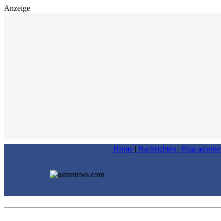
Anzeige
Home
|
Nachrichten
|
Frag astron