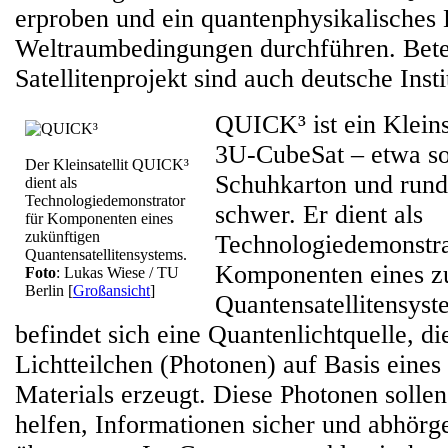
erproben und ein quantenphysikalisches
Weltraumbedingungen durchführen. Bete
Satellitenprojekt sind auch deutsche Insti
QUICK³ ist ein Kleins
3U-CubeSat – etwa so
Der Kleinsatellit QUICK³
Schuhkarton und run
dient als
Technologiedemonstrator
schwer. Er dient als
für Komponenten eines
zukünftigen
Technologiedemonstra
Quantensatellitensystems.
Komponenten eines z
Foto
: Lukas Wiese / TU
Berlin
[
Großansicht
]
Quantensatellitensys
befindet sich eine Quantenlichtquelle, di
Lichtteilchen (Photonen) auf Basis eine
Materials erzeugt. Diese Photonen sollen
helfen, Informationen sicher und abhörg