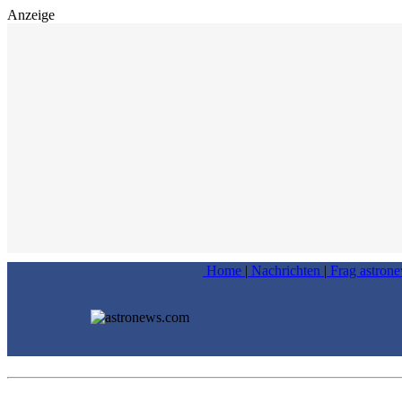
Anzeige
Home
|
Nachrichten
|
Frag astron