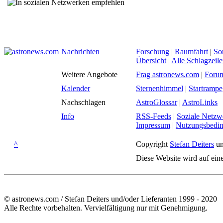
Nachrichten
Forschung
|
Raumfahrt
|
So
Übersicht
|
Alle Schlagzeil
Weitere Angebote
Frag astronews.com
|
Foru
Kalender
Sternenhimmel
|
Startrampe
Nachschlagen
AstroGlossar
|
AstroLinks
Info
RSS-Feeds
|
Soziale Netzw
Impressum
|
Nutzungsbedi
^
Copyright
Stefan Deiters
un
Diese Website wird auf ein
© astronews.com / Stefan Deiters und/oder Lieferanten 1999 - 2020
Alle Rechte vorbehalten. Vervielfältigung nur mit Genehmigung.