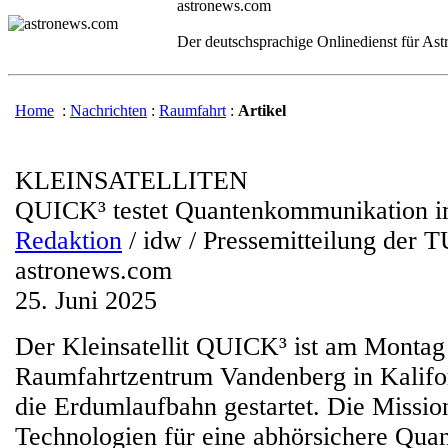
astronews.com
Der deutschsprachige Onlinedienst für As
Home
:
Nachrichten
:
Raumfahrt
:
Artikel
KLEINSATELLITEN
QUICK³ testet Quantenkommunikation i
Redaktion
/ idw / Pressemitteilung der T
astronews.com
25. Juni 2025
Der Kleinsatellit QUICK³ ist am Monta
Raumfahrtzentrum Vandenberg in Kalifor
die Erdumlaufbahn gestartet. Die Mission
Technologien für eine abhörsichere Qu