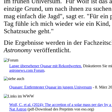
im frühen Universum. Für Wolf ist das a
einzige Grund, um nach ihnen zu suchen:
mag einfach die Jagd", sagt er. "Für ein
Tag fühle ich mich wieder wie ein Kind,
Schatzsuche geht."
Die Ergebnisse werden in der Fachzeitsc
Astronomy
veröffentlicht.
Lange übersehener Quasar mit Rekordwerten.
Diskutieren Sie mi
astronews.com Forum
.
Quasare: Entferntester Quasar im jungen Universum
- 8. März 2
Wolf, C. et al. (2024): The accretion of a solar mass per day by a
Nat Astron
(pdf-Download des Preprints von eso.org)