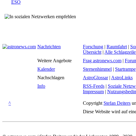
ESO
Nachrichten
Forschung
|
Raumfahrt
|
So
Übersicht
|
Alle Schlagzeil
Weitere Angebote
Frag astronews.com
|
Foru
Kalender
Sternenhimmel
|
Startrampe
Nachschlagen
AstroGlossar
|
AstroLinks
Info
RSS-Feeds
|
Soziale Netzw
Impressum
|
Nutzungsbedi
^
Copyright
Stefan Deiters
un
Diese Website wird auf ein