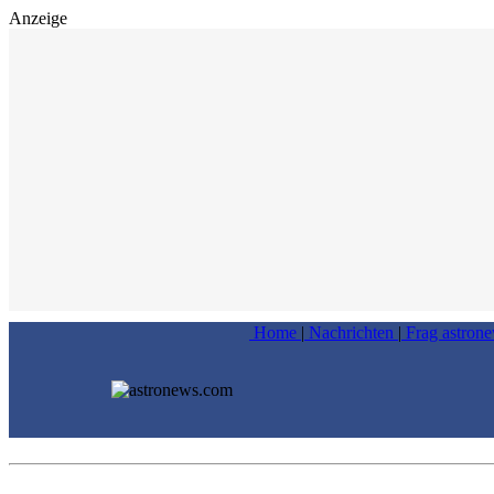
Anzeige
Home
|
Nachrichten
|
Frag astron