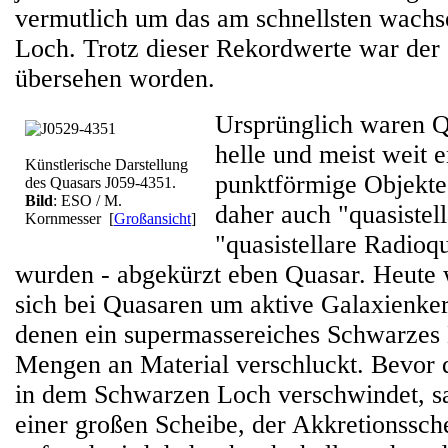
vermutlich um das am schnellsten wach
Loch. Trotz dieser Rekordwerte war der 
übersehen worden.
Ursprünglich waren Q
helle und meist weit e
Künstlerische Darstellung
punktförmige Objekte 
des Quasars J059-4351.
Bild
: ESO / M.
daher auch "quasistel
Kornmesser
[
Großansicht
]
"quasistellare Radioq
wurden - abgekürzt eben Quasar. Heute 
sich bei Quasaren um aktive Galaxienker
denen ein supermassereiches Schwarzes
Mengen an Material verschluckt. Bevor d
in dem Schwarzen Loch verschwindet, sa
einer großen Scheibe, der Akkretionssche