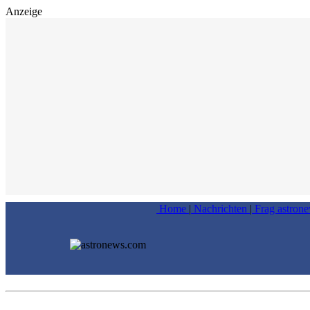
Anzeige
Home
|
Nachrichten
|
Frag astron