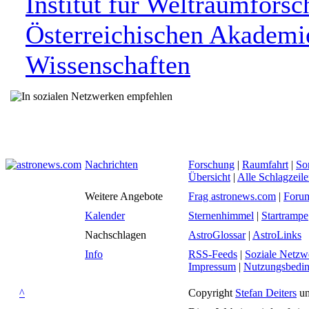
Institut für Weltraumforsc
Österreichischen Akademi
Wissenschaften
Nachrichten
Forschung
|
Raumfahrt
|
So
Übersicht
|
Alle Schlagzeil
Weitere Angebote
Frag astronews.com
|
Foru
Kalender
Sternenhimmel
|
Startrampe
Nachschlagen
AstroGlossar
|
AstroLinks
Info
RSS-Feeds
|
Soziale Netzw
Impressum
|
Nutzungsbedi
^
Copyright
Stefan Deiters
un