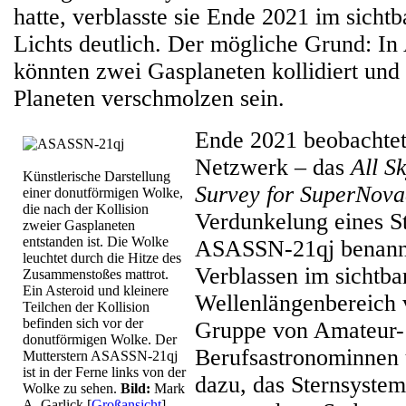
hatte, verblasste sie Ende 2021 im sicht
Lichts deutlich. Der mögliche Grund: 
könnten zwei Gasplaneten kollidiert und
Planeten verschmolzen sein.
Ende 2021 beobachtet
Netzwerk – das
All S
Künstlerische Darstellung
Survey for SuperNova
einer donutförmigen Wolke,
die nach der Kollision
Verdunkelung eines St
zweier Gasplaneten
entstanden ist. Die Wolke
ASASSN-21qj benannt
leuchtet durch die Hitze des
Verblassen im sichtba
Zusammenstoßes mattrot.
Ein Asteroid und kleinere
Wellenlängenbereich v
Teilchen der Kollision
befinden sich vor der
Gruppe von Amateur-
donutförmigen Wolke. Der
Berufsastronominnen
Mutterstern ASASSN-21qj
ist in der Ferne links von der
dazu, das Sternsystem
Wolke zu sehen.
Bild:
Mark
A. Garlick
[
Großansicht
]