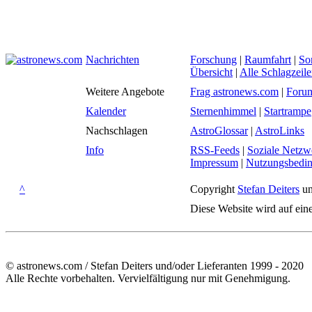
Nachrichten
Forschung
|
Raumfahrt
|
So
Übersicht
|
Alle Schlagzeil
Weitere Angebote
Frag astronews.com
|
Foru
Kalender
Sternenhimmel
|
Startrampe
Nachschlagen
AstroGlossar
|
AstroLinks
Info
RSS-Feeds
|
Soziale Netzw
Impressum
|
Nutzungsbedi
^
Copyright
Stefan Deiters
un
Diese Website wird auf ein
© astronews.com / Stefan Deiters und/oder Lieferanten 1999 - 2020
Alle Rechte vorbehalten. Vervielfältigung nur mit Genehmigung.