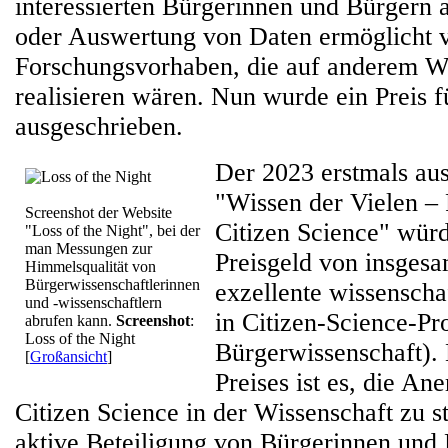
interessierten Bürgerinnen und Bürgern 
oder Auswertung von Daten ermöglicht v
Forschungsvorhaben, die auf anderem We
realisieren wären. Nun wurde ein Preis 
ausgeschrieben.
Der 2023 erstmals au
"Wissen der Vielen – 
Screenshot der Website
Citizen Science" würd
"Loss of the Night", bei der
man Messungen zur
Preisgeld von insges
Himmelsqualität von
Bürgerwissenschaftlerinnen
exzellente wissenscha
und -wissenschaftlern
in Citizen-Science-Pr
abrufen kann.
Screenshot
:
Loss of the Night
Bürgerwissenschaft). 
[
Großansicht
]
Preises ist es, die A
Citizen Science in der Wissenschaft zu s
aktive Beteiligung von Bürgerinnen und 