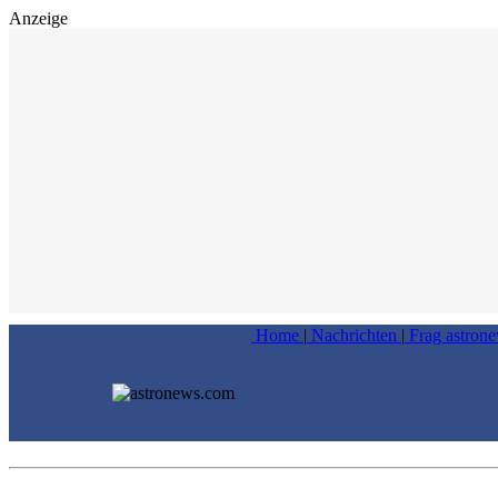
Anzeige
Home
|
Nachrichten
|
Frag astron