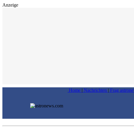
Anzeige
Home
|
Nachrichten
|
Frag astron