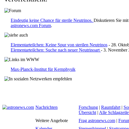
Eindeutig keine Chance für sterile Neutrinos.
Diskutieren Sie mi
astronews.com Forum
.
Elementarteilchen: Keine Spur von sterilen Neutrinos
- 28. Okto
Elementarteilchen: Suche nach neuer Neutrinoart
- 3. November
Max-Planck-Institut für Kernphysik
Nachrichten
Forschung
|
Raumfahrt
|
So
Übersicht
|
Alle Schlagzeil
Weitere Angebote
Frag astronews.com
|
Foru
Kalender
Sternenhimmel
|
Startrampe