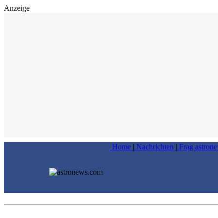
Anzeige
Home
|
Nachrichten
|
Frag astron