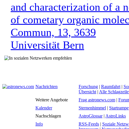
and characterization of a
of cometary organic molec
Commun, 13, 3639
Universität Bern
Nachrichten
Forschung
|
Raumfahrt
|
So
Übersicht
|
Alle Schlagzeil
Weitere Angebote
Frag astronews.com
|
Foru
Kalender
Sternenhimmel
|
Startrampe
Nachschlagen
AstroGlossar
|
AstroLinks
Info
RSS-Feeds
|
Soziale Netzw