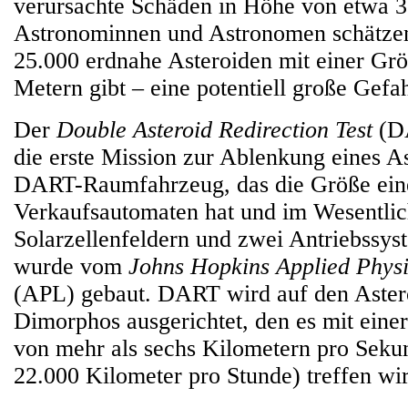
verursachte Schäden in Höhe von etwa 3
Astronominnen und Astronomen schätzen
25.000 erdnahe Asteroiden mit einer Gr
Metern gibt – eine potentiell große Gefah
Der
Double Asteroid Redirection Test
(DA
die erste Mission zur Ablenkung eines A
DART-Raumfahrzeug, das die Größe ein
Verkaufsautomaten hat und im Wesentlic
Solarzellenfeldern und zwei Antriebssys
wurde vom
Johns Hopkins Applied Phys
(APL) gebaut. DART wird auf den Aste
Dimorphos ausgerichtet, den es mit eine
von mehr als sechs Kilometern pro Sekun
22.000 Kilometer pro Stunde) treffen wi