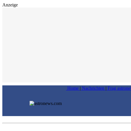
Anzeige
Home
|
Nachrichten
|
Frag astron