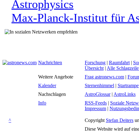
Astrophysics
Max-Planck-Institut für A
Nachrichten
Forschung
|
Raumfahrt
|
So
Übersicht
|
Alle Schlagzeil
Weitere Angebote
Frag astronews.com
|
Foru
Kalender
Sternenhimmel
|
Startrampe
Nachschlagen
AstroGlossar
|
AstroLinks
Info
RSS-Feeds
|
Soziale Netzw
Impressum
|
Nutzungsbedi
^
Copyright
Stefan Deiters
un
Diese Website wird auf ein