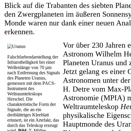
Blick auf die Trabanten des siebten Plane
den Zwergplaneten im äußeren Sonnensy
Monde waren nur dank einer neuen Anal
erkennen.
Vor über 230 Jahren e
Astronom Wilhelm He
Falschfarbendarstellung der
Planeten Uranus und 
Infrarothelligkeit bei einer
Wellenlänge von 70 µm
Jetzt gelang es einer
nach Entfernung des Signals
des Planeten Uranus,
Astronomen unter der
gemessen mit dem PACS-
H. Detre vom Max-Pla
Instrument des
Weltraumteleskops
Astronomie (MPIA) mi
Herschel. Die
charakteristische Form der
Weltraumteleskop
Her
Signale, die an ein
physikalische Eigensc
dreiblättriges Kleeblatt
erinnert, ist ein Artefakt, das
Hauptmonde des Uran
durch das Teleskop erzeugt
wird.
Bild
: T. Müller