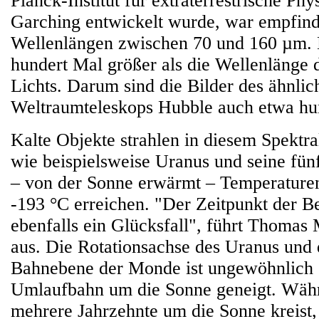
Planck-Institut für extraterrestrische Ph
Garching entwickelt wurde, war empfind
Wellenlängen zwischen 70 und 160 µm. D
hundert Mal größer als die Wellenlänge 
Lichts. Darum sind die Bilder des ähnlic
Weltraumteleskops Hubble auch etwa hun
Kalte Objekte strahlen in diesem Spektral
wie beispielsweise Uranus und seine fü
– von der Sonne erwärmt – Temperaturen
-193 °C erreichen. "Der Zeitpunkt der 
ebenfalls ein Glücksfall", führt Thoma
aus. Die Rotationsachse des Uranus und 
Bahnebene der Monde ist ungewöhnlich s
Umlaufbahn um die Sonne geneigt. Wäh
mehrere Jahrzehnte um die Sonne kreist,