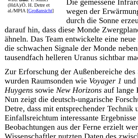
Die gemessene Infraro
(HdA)/Ö. H. Detre et
wegen der Erwärmung
al./MPIA
[
Großansicht
]
durch die Sonne erzeu
darauf hin, dass diese Monde Zwergplan
ähneln. Das Team entwickelte eine neue 
die schwachen Signale der Monde neben
tausendfach helleren Uranus sichtbar ma
Zur Erforschung der Außenbereiche des
wurden Raumsonden wie
Voyager 1
und
Huygens
sowie
New Horizons
auf lange 
Nun zeigt die deutsch-ungarische Forsc
Detre, dass mit entsprechender Technik 
Einfallsreichtum interessante Ergebnisse
Beobachtungen aus der Ferne erzielt we
Wissenschaftler nutzten Daten des zwis