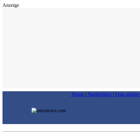
Anzeige
Home
|
Nachrichten
|
Frag astron