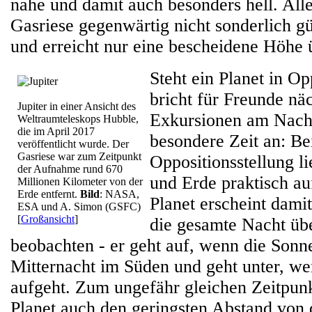
nahe und damit auch besonders hell. Alle
Gasriese gegenwärtig nicht sonderlich 
und erreicht nur eine bescheidene Höhe
Steht ein Planet in O
bricht für Freunde näc
Jupiter in einer Ansicht des
Exkursionen am Nach
Weltraumteleskops Hubble,
die im April 2017
besondere Zeit an: Be
veröffentlicht wurde. Der
Gasriese war zum Zeitpunkt
Oppositionsstellung l
der Aufnahme rund 670
und Erde praktisch au
Millionen Kilometer von der
Erde entfernt.
Bild
: NASA,
Planet erscheint damit
ESA und A. Simon (GSFC)
[
Großansicht
]
die gesamte Nacht ü
beobachten - er geht auf, wenn die Sonne
Mitternacht im Süden und geht unter, w
aufgeht. Zum ungefähr gleichen Zeitpunk
Planet auch den geringsten Abstand von 