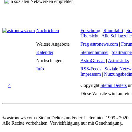
Nachrichten
Forschung
|
Raumfahrt
|
So
Übersicht
|
Alle Schlagzeil
Weitere Angebote
Frag astronews.com
|
Foru
Kalender
Sternenhimmel
|
Startrampe
Nachschlagen
AstroGlossar
|
AstroLinks
Info
RSS-Feeds
|
Soziale Netzw
Impressum
|
Nutzungsbedi
^
Copyright
Stefan Deiters
un
Diese Website wird auf ein
© astronews.com / Stefan Deiters und/oder Lieferanten 1999 - 2020
Alle Rechte vorbehalten. Vervielfältigung nur mit Genehmigung.