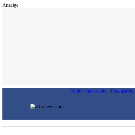
Anzeige
Home
|
Nachrichten
|
Frag astron