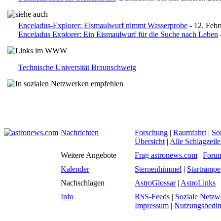
Enceladus-Explorer: Eismaulwurf nimmt Wasserprobe
- 12. Febr
Enceladus Explorer: Ein Eismaulwurf für die Suche nach Leben
Technische Universität Braunschweig
Nachrichten
Forschung
|
Raumfahrt
|
So
Übersicht
|
Alle Schlagzeil
Weitere Angebote
Frag astronews.com
|
Foru
Kalender
Sternenhimmel
|
Startrampe
Nachschlagen
AstroGlossar
|
AstroLinks
Info
RSS-Feeds
|
Soziale Netzw
Impressum
|
Nutzungsbedi