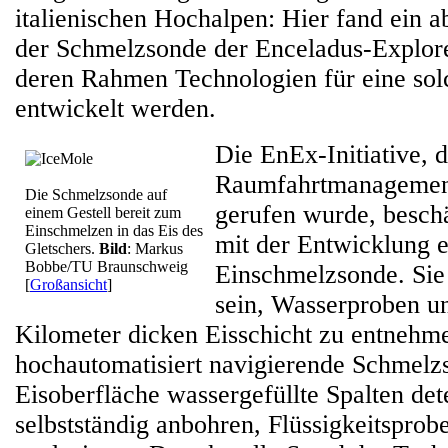
italienischen Hochalpen: Hier fand ein a
der Schmelzsonde der Enceladus-Explorer-
deren Rahmen Technologien für eine sol
entwickelt werden.
Die EnEx-Initiative, 
Raumfahrtmanagemen
Die Schmelzsonde auf
gerufen wurde, beschäf
einem Gestell bereit zum
Einschmelzen in das Eis des
mit der Entwicklung e
Gletschers.
Bild
: Markus
Bobbe/TU Braunschweig
Einschmelzsonde. Sie 
[
Großansicht
]
sein, Wasserproben u
Kilometer dicken Eisschicht zu entnehm
hochautomatisiert navigierende Schmelzs
Eisoberfläche wassergefüllte Spalten det
selbstständig anbohren, Flüssigkeitspro