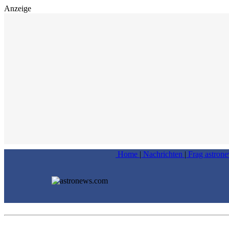
Anzeige
Home
|
Nachrichten
|
Frag astron