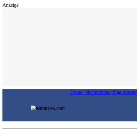
Anzeige
Home
|
Nachrichten
|
Frag astron