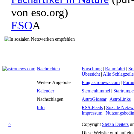
von eso.org)
ESO
A
Nachrichten
Forschung
|
Raumfahrt
|
So
Übersicht
|
Alle Schlagzeil
Weitere Angebote
Frag astronews.com
|
Foru
Kalender
Sternenhimmel
|
Startrampe
Nachschlagen
AstroGlossar
|
AstroLinks
Info
RSS-Feeds
|
Soziale Netzw
Impressum
|
Nutzungsbedi
^
Copyright
Stefan Deiters
un
Diese Website wird auf ein