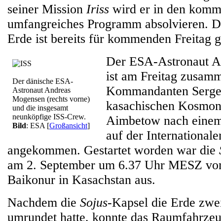
seiner Mission
Iriss
wird er in den komm
umfangreiches Programm absolvieren. D
Erde ist bereits für kommenden Freitag g
Der ESA-Astronaut 
ist am Freitag zusa
Der dänische ESA-
Kommandanten Serge
Astronaut Andreas
Mogensen (rechts vorne)
kasachischen Kosmon
und die insgesamt
neunköpfige ISS-Crew.
Aimbetow nach einem
Bild
: ESA
[
Großansicht
]
auf der International
angekommen. Gestartet worden war die
am 2. September um 6.37 Uhr MESZ v
Baikonur in Kasachstan aus.
Nachdem die
Sojus
-Kapsel die Erde zwe
umrundet hatte, konnte das Raumfahrze