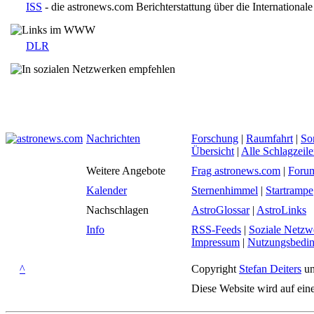
ISS
- die astronews.com Berichterstattung über die International
DLR
Nachrichten
Forschung
|
Raumfahrt
|
So
Übersicht
|
Alle Schlagzeil
Weitere Angebote
Frag astronews.com
|
Foru
Kalender
Sternenhimmel
|
Startrampe
Nachschlagen
AstroGlossar
|
AstroLinks
Info
RSS-Feeds
|
Soziale Netzw
Impressum
|
Nutzungsbedi
^
Copyright
Stefan Deiters
un
Diese Website wird auf ein