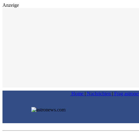
Anzeige
Home
|
Nachrichten
|
Frag astron