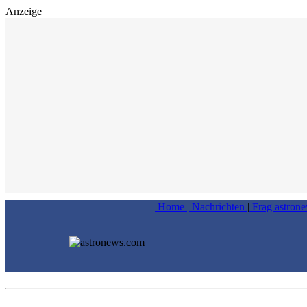
Anzeige
Home
|
Nachrichten
|
Frag astron