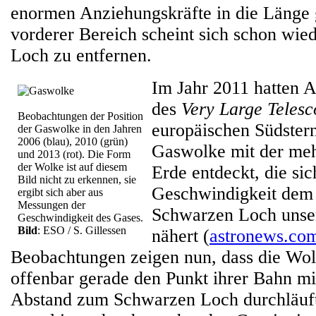
enormen Anziehungskräfte in die Länge 
vorderer Bereich scheint sich schon wi
Loch zu entfernen.
Im Jahr 2011 hatten 
des
Very Large Teles
Beobachtungen der Position
europäischen Südster
der Gaswolke in den Jahren
2006 (blau), 2010 (grün)
Gaswolke mit der me
und 2013 (rot). Die Form
der Wolke ist auf diesem
Erde entdeckt, die si
Bild nicht zu erkennen, sie
Geschwindigkeit dem 
ergibt sich aber aus
Messungen der
Schwarzen Loch unser
Geschwindigkeit des Gases.
Bild
: ESO / S. Gillessen
nähert (
astronews.com
Beobachtungen zeigen nun, dass die Wo
offenbar gerade den Punkt ihrer Bahn mi
Abstand zum Schwarzen Loch durchläuft