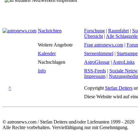
Nachrichten
Forschung
|
Raumfahrt
|
So
Übersicht
|
Alle Schlagzeil
Weitere Angebote
Frag astronews.com
|
Foru
Kalender
Sternenhimmel
|
Startrampe
Nachschlagen
AstroGlossar
|
AstroLinks
Info
RSS-Feeds
|
Soziale Netzw
Impressum
|
Nutzungsbedi
^
Copyright
Stefan Deiters
un
Diese Website wird auf ein
© astronews.com / Stefan Deiters und/oder Lieferanten 1999 - 2020
Alle Rechte vorbehalten. Vervielfältigung nur mit Genehmigung.