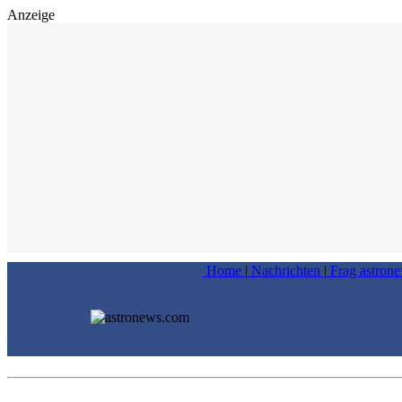
Anzeige
Home
|
Nachrichten
|
Frag astron