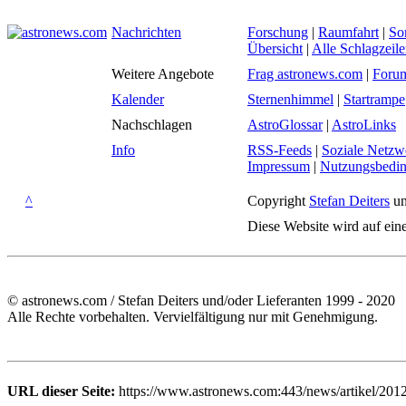
Nachrichten
Forschung
|
Raumfahrt
|
So
Übersicht
|
Alle Schlagzeil
Weitere Angebote
Frag astronews.com
|
Foru
Kalender
Sternenhimmel
|
Startrampe
Nachschlagen
AstroGlossar
|
AstroLinks
Info
RSS-Feeds
|
Soziale Netzw
Impressum
|
Nutzungsbedi
^
Copyright
Stefan Deiters
un
Diese Website wird auf ein
© astronews.com / Stefan Deiters und/oder Lieferanten 1999 - 2020
Alle Rechte vorbehalten. Vervielfältigung nur mit Genehmigung.
URL dieser Seite:
https://www.astronews.com:443/news/artikel/201