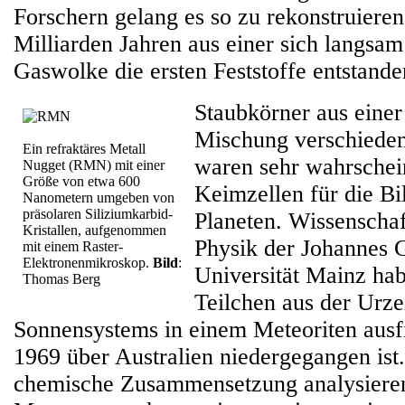
Forschern gelang es so zu rekonstruieren
Milliarden Jahren aus einer sich langsa
Gaswolke die ersten Feststoffe entstande
Staubkörner aus einer
Mischung verschieden
Ein refraktäres Metall
waren sehr wahrschein
Nugget (RMN) mit einer
Größe von etwa 600
Keimzellen für die Bi
Nanometern umgeben von
präsolaren Siliziumkarbid-
Planeten. Wissenschaft
Kristallen, aufgenommen
Physik der Johannes 
mit einem Raster-
Elektronenmikroskop.
Bild
:
Universität Mainz ha
Thomas Berg
Teilchen aus der Urze
Sonnensystems in einem Meteoriten ausf
1969 über Australien niedergegangen ist.
chemische Zusammensetzung analysieren