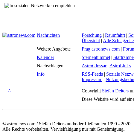
Nachrichten
Forschung
|
Raumfahrt
|
So
Übersicht
|
Alle Schlagzeil
Weitere Angebote
Frag astronews.com
|
Foru
Kalender
Sternenhimmel
|
Startrampe
Nachschlagen
AstroGlossar
|
AstroLinks
Info
RSS-Feeds
|
Soziale Netzw
Impressum
|
Nutzungsbedi
^
Copyright
Stefan Deiters
un
Diese Website wird auf ein
© astronews.com / Stefan Deiters und/oder Lieferanten 1999 - 2020
Alle Rechte vorbehalten. Vervielfältigung nur mit Genehmigung.