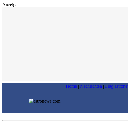
Anzeige
Home
|
Nachrichten
|
Frag astron