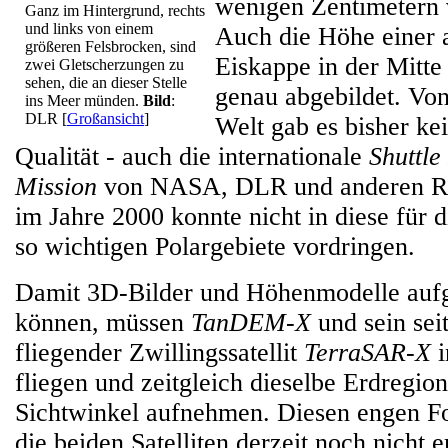
wenigen Zentimetern
Ganz im Hintergrund, rechts
und links von einem
Auch die Höhe einer 
größeren Felsbrocken, sind
Eiskappe in der Mitte 
zwei Gletscherzungen zu
sehen, die an dieser Stelle
genau abgebildet. Von
ins Meer münden.
Bild
:
DLR
[
Großansicht
]
Welt gab es bisher ke
Qualität - auch die internationale
Shuttl
Mission
von NASA, DLR und anderen Ra
im Jahre 2000 konnte nicht in diese für
so wichtigen Polargebiete vordringen.
Damit 3D-Bilder und Höhenmodelle au
können, müssen
TanDEM-X
und sein sei
fliegender Zwillingssatellit
TerraSAR-X
i
fliegen und zeitgleich dieselbe Erdregio
Sichtwinkel aufnehmen. Diesen engen F
die beiden Satelliten derzeit noch nicht 