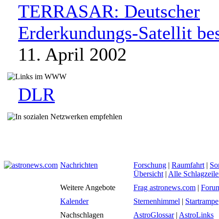
TERRASAR: Deutscher
Erderkundungs-Satellit be
11. April 2002
DLR
Nachrichten
Forschung
|
Raumfahrt
|
So
Übersicht
|
Alle Schlagzeil
Weitere Angebote
Frag astronews.com
|
Foru
Kalender
Sternenhimmel
|
Startrampe
Nachschlagen
AstroGlossar
|
AstroLinks