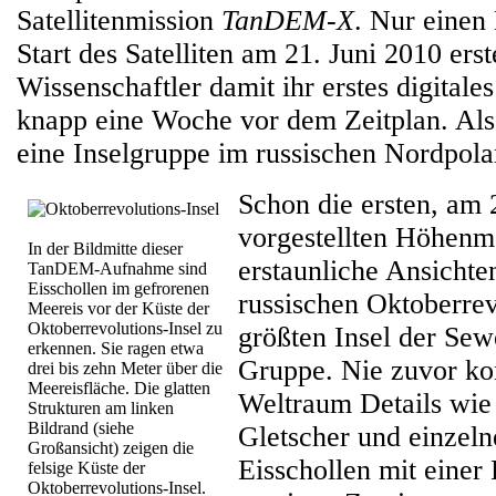
Satellitenmission
TanDEM-X
. Nur eine
Start des Satelliten am 21. Juni 2010 ers
Wissenschaftler damit ihr erstes digital
knapp eine Woche vor dem Zeitplan. Al
eine Inselgruppe im russischen Nordpol
Schon die ersten, am 
vorgestellten Höhenm
In der Bildmitte dieser
erstaunliche Ansichte
TanDEM-Aufnahme sind
Eisschollen im gefrorenen
russischen Oktoberrev
Meereis vor der Küste der
Oktoberrevolutions-Insel zu
größten Insel der Sew
erkennen. Sie ragen etwa
Gruppe. Nie zuvor ko
drei bis zehn Meter über die
Meereisfläche. Die glatten
Weltraum Details wie
Strukturen am linken
Bildrand (siehe
Gletscher und einzeln
Großansicht) zeigen die
Eisschollen mit einer
felsige Küste der
Oktoberrevolutions-Insel.