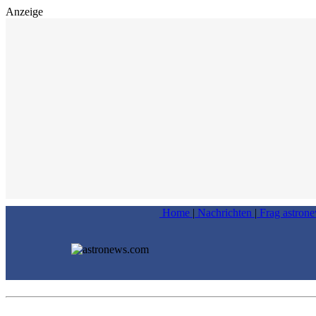
Anzeige
Home
|
Nachrichten
|
Frag astron