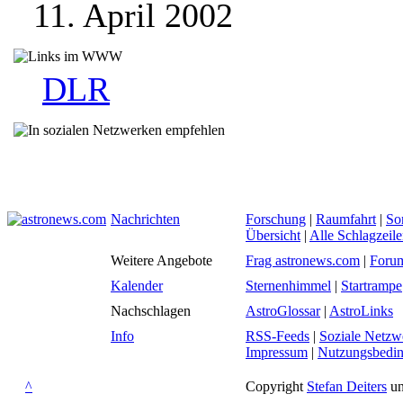
11. April 2002
DLR
Nachrichten
Forschung
|
Raumfahrt
|
So
Übersicht
|
Alle Schlagzeil
Weitere Angebote
Frag astronews.com
|
Foru
Kalender
Sternenhimmel
|
Startrampe
Nachschlagen
AstroGlossar
|
AstroLinks
Info
RSS-Feeds
|
Soziale Netzw
Impressum
|
Nutzungsbedi
^
Copyright
Stefan Deiters
un