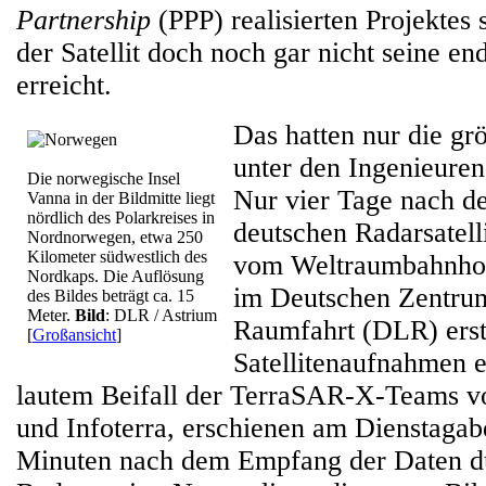
Partnership
(PPP) realisierten Projektes s
der Satellit doch noch gar nicht seine e
erreicht.
Das hatten nur die gr
unter den Ingenieuren
Die norwegische Insel
Nur vier Tage nach de
Vanna in der Bildmitte liegt
nördlich des Polarkreises in
deutschen Radarsatel
Nordnorwegen, etwa 250
Kilometer südwestlich des
vom Weltraumbahnho
Nordkaps. Die Auflösung
im Deutschen Zentrum
des Bildes beträgt ca. 15
Meter.
Bild
: DLR / Astrium
Raumfahrt (DLR) erste
[
Großansicht
]
Satellitenaufnahmen 
lautem Beifall der TerraSAR-X-Teams 
und Infoterra, erschienen am Dienstagab
Minuten nach dem Empfang der Daten d