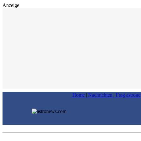
Anzeige
Home
|
Nachrichten
|
Frag astron