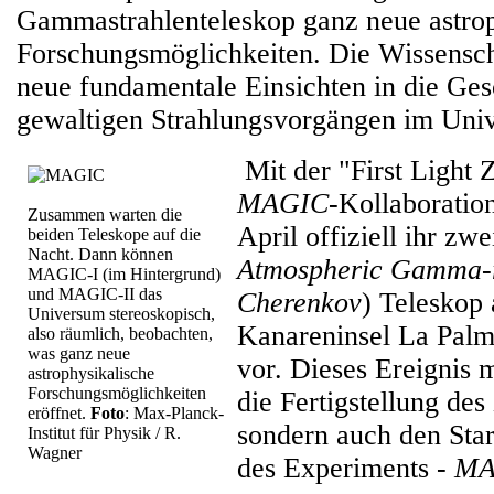
Gammastrahlenteleskop ganz neue astrop
Forschungsmöglichkeiten. Die Wissensch
neue fundamentale Einsichten in die Ges
gewaltigen Strahlungsvorgängen im Uni
Mit der "First Light Z
MAGIC
-Kollaboratio
Zusammen warten die
April offiziell ihr zw
beiden Teleskope auf die
Nacht. Dann können
Atmospheric Gamma-
MAGIC-I (im Hintergrund)
und MAGIC-II das
Cherenkov
) Teleskop 
Universum stereoskopisch,
Kanareninsel La Palma
also räumlich, beobachten,
was ganz neue
vor. Dieses Ereignis m
astrophysikalische
Forschungsmöglichkeiten
die Fertigstellung des
eröffnet.
Foto
: Max-Planck-
sondern auch den Star
Institut für Physik / R.
Wagner
des Experiments -
MA