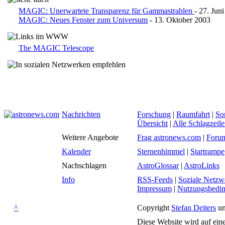
MAGIC: Unerwartete Transparenz für Gammastrahlen
- 27. Jun
MAGIC: Neues Fenster zum Universum
- 13. Oktober 2003
The MAGIC Telescope
Nachrichten
Forschung
|
Raumfahrt
|
So
Übersicht
|
Alle Schlagzeil
Weitere Angebote
Frag astronews.com
|
Foru
Kalender
Sternenhimmel
|
Startrampe
Nachschlagen
AstroGlossar
|
AstroLinks
Info
RSS-Feeds
|
Soziale Netzw
Impressum
|
Nutzungsbedi
^
Copyright
Stefan Deiters
un
Diese Website wird auf ein