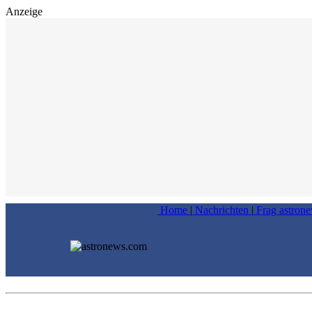
Anzeige
Home
|
Nachrichten
|
Frag astron