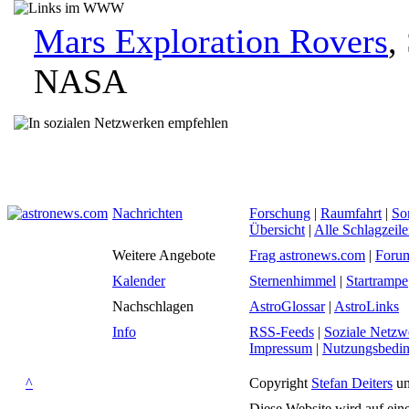
Mars Exploration Rovers
,
NASA
Nachrichten
Forschung
|
Raumfahrt
|
So
Übersicht
|
Alle Schlagzeil
Weitere Angebote
Frag astronews.com
|
Foru
Kalender
Sternenhimmel
|
Startrampe
Nachschlagen
AstroGlossar
|
AstroLinks
Info
RSS-Feeds
|
Soziale Netzw
Impressum
|
Nutzungsbedi
^
Copyright
Stefan Deiters
un
Diese Website wird auf ein