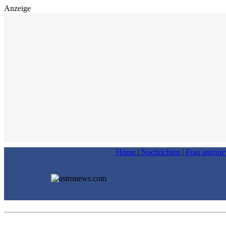
Anzeige
Home
|
Nachrichten
|
Frag astron