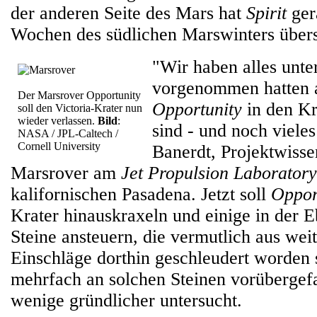
der anderen Seite des Mars hat
Spirit
ger
Wochen des südlichen Marswinters über
"Wir haben alles unte
vorgenommen hatten a
Der Marsrover Opportunity
Opportunity
in den Kr
soll den Victoria-Krater nun
wieder verlassen.
Bild
:
sind - und noch viele
NASA / JPL-Caltech /
Cornell University
Banerdt, Projektwissen
Marsrover am
Jet Propulsion Laboratory
kalifornischen Pasadena. Jetzt soll
Oppor
Krater hinauskraxeln und einige in der 
Steine ansteuern, die vermutlich aus wei
Einschläge dorthin geschleudert worden
mehrfach an solchen Steinen vorübergefa
wenige gründlicher untersucht.