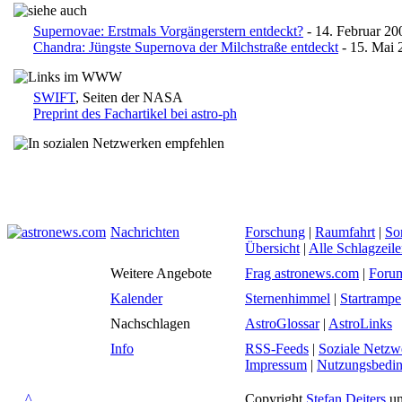
Supernovae: Erstmals Vorgängerstern entdeckt?
- 14. Februar 20
Chandra: Jüngste Supernova der Milchstraße entdeckt
- 15. Mai 
SWIFT
, Seiten der NASA
Preprint des Fachartikel bei astro-ph
Nachrichten
Forschung
|
Raumfahrt
|
So
Übersicht
|
Alle Schlagzeil
Weitere Angebote
Frag astronews.com
|
Foru
Kalender
Sternenhimmel
|
Startrampe
Nachschlagen
AstroGlossar
|
AstroLinks
Info
RSS-Feeds
|
Soziale Netzw
Impressum
|
Nutzungsbedi
^
Copyright
Stefan Deiters
un