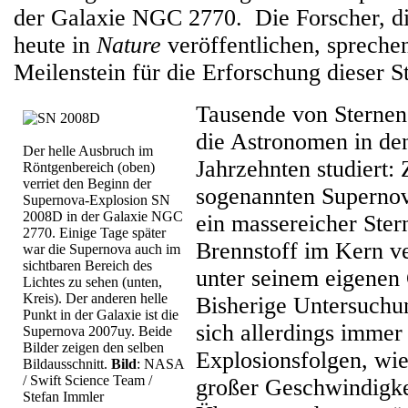
der Galaxie NGC 2770. Die Forscher, die
heute in
Nature
veröffentlichen, spreche
Meilenstein für die Erforschung dieser S
Tausende von Sternen
die Astronomen in de
Der helle Ausbruch im
Jahrzehnten studiert: 
Röntgenbereich (oben)
verriet den Beginn der
sogenannten Superno
Supernova-Explosion SN
2008D in der Galaxie NGC
ein massereicher Ster
2770. Einige Tage später
Brennstoff im Kern v
war die Supernova auch im
sichtbaren Bereich des
unter seinem eigenen 
Lichtes zu sehen (unten,
Kreis). Der anderen helle
Bisherige Untersuchu
Punkt in der Galaxie ist die
sich allerdings immer
Supernova 2007uy. Beide
Bilder zeigen den selben
Explosionsfolgen, wie
Bildausschnitt.
Bild
: NASA
/ Swift Science Team /
großer Geschwindigke
Stefan Immler