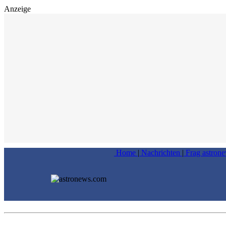
Anzeige
Home
|
Nachrichten
|
Frag astron