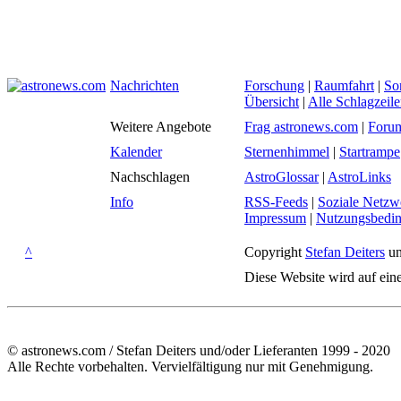
Nachrichten
Forschung
|
Raumfahrt
|
So
Übersicht
|
Alle Schlagzeil
Weitere Angebote
Frag astronews.com
|
Foru
Kalender
Sternenhimmel
|
Startrampe
Nachschlagen
AstroGlossar
|
AstroLinks
Info
RSS-Feeds
|
Soziale Netzw
Impressum
|
Nutzungsbedi
^
Copyright
Stefan Deiters
un
Diese Website wird auf ein
© astronews.com / Stefan Deiters und/oder Lieferanten 1999 - 2020
Alle Rechte vorbehalten. Vervielfältigung nur mit Genehmigung.