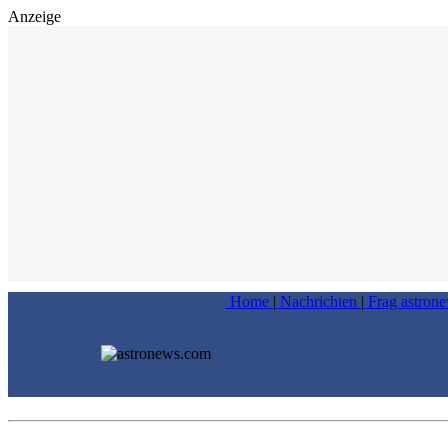
Anzeige
Home
|
Nachrichten
|
Frag astron