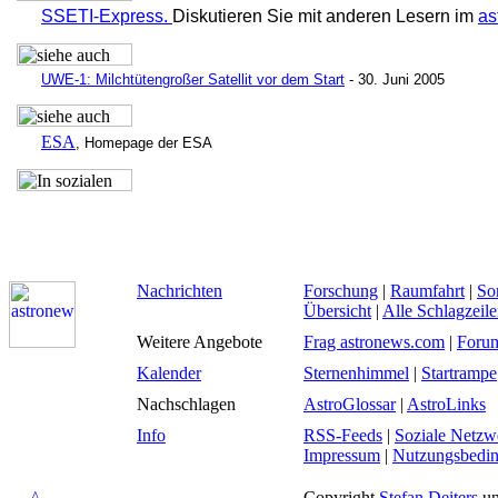
SSETI-Express
.
Diskutieren Sie mit anderen Lesern im
as
UWE-1: Milchtütengroßer Satellit vor dem Start
- 30. Juni 2005
ESA
, Homepage der ESA
Nachrichten
Forschung
|
Raumfahrt
|
So
Übersicht
|
Alle Schlagzeil
Weitere Angebote
Frag astronews.com
|
Foru
Kalender
Sternenhimmel
|
Startrampe
Nachschlagen
AstroGlossar
|
AstroLinks
Info
RSS-Feeds
|
Soziale Netzw
Impressum
|
Nutzungsbedi
^
Copyright
Stefan Deiters
un