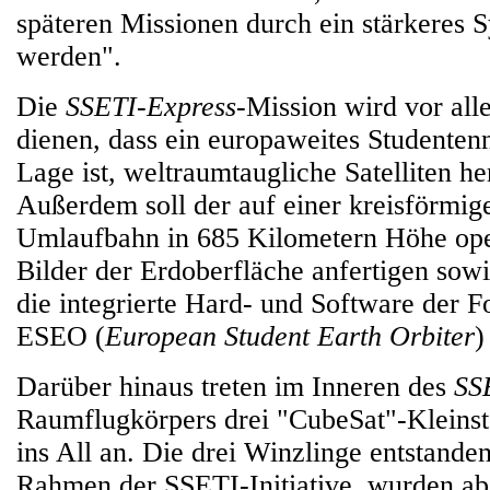
späteren Missionen durch ein stärkeres S
werden".
Die
SSETI-Express
-Mission wird vor all
dienen, dass ein europaweites Studenten
Lage ist, weltraumtaugliche Satelliten he
Außerdem soll der auf einer kreisförmig
Umlaufbahn in 685 Kilometern Höhe oper
Bilder der Erdoberfläche anfertigen sowi
die integrierte Hard- und Software der 
ESEO (
European Student Earth Orbiter
)
Darüber hinaus treten im Inneren des
SS
Raumflugkörpers drei "CubeSat"-Kleinsts
ins All an. Die drei Winzlinge entstande
Rahmen der SSETI-Initiative, wurden ab