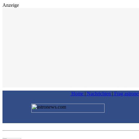
Anzeige
Home
|
Nachrichten
|
Frag astron