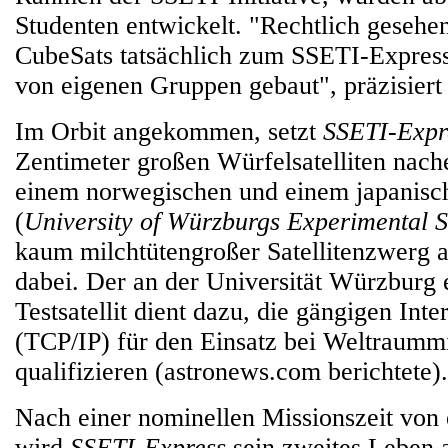
Studenten entwickelt. "Rechtlich gesehe
CubeSats tatsächlich zum SSETI-Express
von eigenen Gruppen gebaut", präzisier
Im Orbit angekommen, setzt
SSETI-Expr
Zentimeter großen Würfelsatelliten nac
einem norwegischen und einem japanisc
(
University of Würzburgs Experimental Sa
kaum milchtütengroßer Satellitenzwerg 
dabei. Der an der Universität Würzburg 
Testsatellit dient dazu, die gängigen Inte
(TCP/IP) für den Einsatz bei Weltraumm
qualifizieren (astronews.com berichtete).
Nach einer nominellen Missionszeit vo
wird
SSETI-Express
sein zweites Leben 