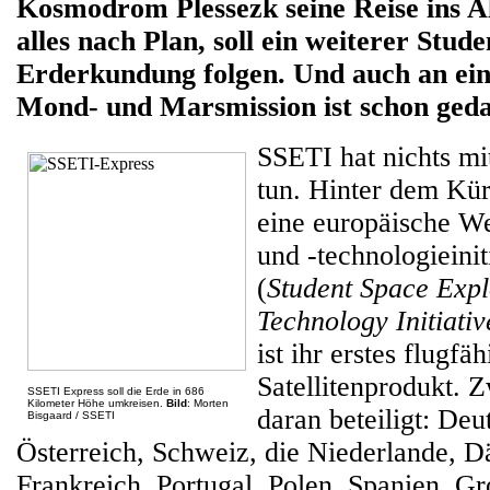
Kosmodrom Plessezk seine Reise ins Al
alles nach Plan, soll ein weiterer Stude
Erderkundung folgen. Und auch an ein
Mond- und Marsmission ist schon geda
SSETI hat nichts mi
tun. Hinter dem Kür
eine europäische W
und -technologieinit
(
Student Space Expl
Technology Initiativ
ist ihr erstes flugfä
Satellitenprodukt. 
SSETI Express soll die Erde in 686
Kilometer Höhe umkreisen.
Bild
: Morten
daran beteiligt: Deu
Bisgaard / SSETI
Österreich, Schweiz, die Niederlande, D
Frankreich, Portugal, Polen, Spanien, G