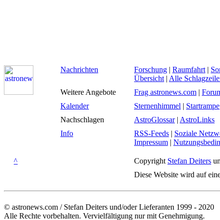
Nachrichten
Forschung
|
Raumfahrt
|
So
Übersicht
|
Alle Schlagzeil
Weitere Angebote
Frag astronews.com
|
Foru
Kalender
Sternenhimmel
|
Startrampe
Nachschlagen
AstroGlossar
|
AstroLinks
Info
RSS-Feeds
|
Soziale Netzw
Impressum
|
Nutzungsbedi
^
Copyright
Stefan Deiters
un
Diese Website wird auf ein
© astronews.com / Stefan Deiters und/oder Lieferanten 1999 - 2020
Alle Rechte vorbehalten. Vervielfältigung nur mit Genehmigung.