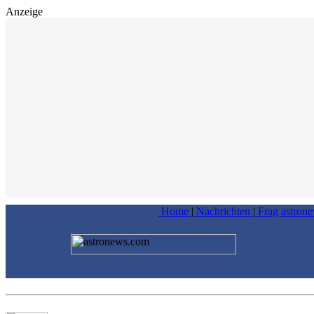
Anzeige
Home
|
Nachrichten
|
Frag astron