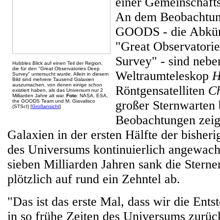
einer Gemeinschaft
An dem Beobachtun
GOODS - die Abkürz
"Great Observatori
Survey" - sind neb
Hubbles Blick auf einen Teil der Region,
die für den "Great Observatories Deep
Weltraumteleskop
H
Survey" untersucht wurde. Allein in diesem
Bild sind mehrere Tausend Galaxien
auszumachen, von denen einige schon
Röntgensatelliten
C
existiert haben, als das Universum nur 2
Milliarden Jahre alt war.
Foto
: NASA, ESA,
the GOODS Team und M. Giavalisco
großer Sternwarten b
(STScI) [
Großansicht
]
Beobachtungen zeig
Galaxien in der ersten Hälfte der bisher
des Universums kontinuierlich angewach
sieben Milliarden Jahren sank die Sterne
plötzlich auf rund ein Zehntel ab.
"Das ist das erste Mal, dass wir die Ent
in so frühe Zeiten des Universums zurüc