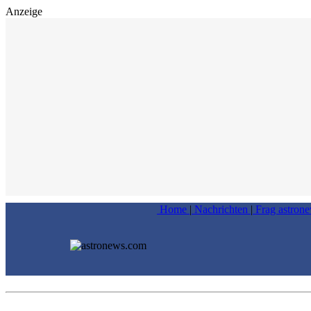
Anzeige
Home
|
Nachrichten
|
Frag astron