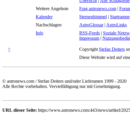
Übersicht
|
Alle Schlagzeil
Weitere Angebote
Frag astronews.com
|
Foru
Kalender
Sternenhimmel
|
Startrampe
Nachschlagen
AstroGlossar
|
AstroLinks
Info
RSS-Feeds
|
Soziale Netzw
Impressum
|
Nutzungsbedi
^
Copyright
Stefan Deiters
un
Diese Website wird auf ein
© astronews.com / Stefan Deiters und/oder Lieferanten 1999 - 2020
Alle Rechte vorbehalten. Vervielfältigung nur mit Genehmigung.
URL dieser Seite:
https://www.astronews.com:443/news/artikel/202