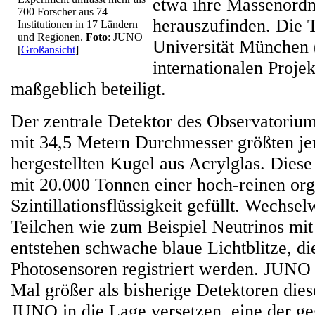
etwa ihre Massenord
700 Forscher aus 74
herauszufinden. Die 
Institutionen in 17 Ländern
und Regionen.
Foto
: JUNO
Universität München
[
Großansicht
]
internationalen Projek
maßgeblich beteiligt.
Der zentrale Detektor des Observatorium
mit 34,5 Metern Durchmesser größten j
hergestellten Kugel aus Acrylglas. Diese
mit 20.000 Tonnen einer hoch-reinen or
Szintillationsflüssigkeit gefüllt. Wechse
Teilchen wie zum Beispiel Neutrinos mit 
entstehen schwache blaue Lichtblitze, d
Photosensoren registriert werden. JUNO 
Mal größer als bisherige Detektoren dies
JUNO in die Lage versetzen, eine der ge