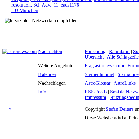
resolution, Sci. Adv., 11, eads1176
TU München
Nachrichten
Forschung
|
Raumfahrt
|
So
Übersicht
|
Alle Schlagzeil
Weitere Angebote
Frag astronews.com
|
Foru
Kalender
Sternenhimmel
|
Startrampe
Nachschlagen
AstroGlossar
|
AstroLinks
Info
RSS-Feeds
|
Soziale Netzw
Impressum
|
Nutzungsbedi
^
Copyright
Stefan Deiters
un
Diese Website wird auf ein