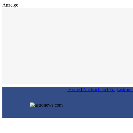
Anzeige
Home
|
Nachrichten
|
Frag astron