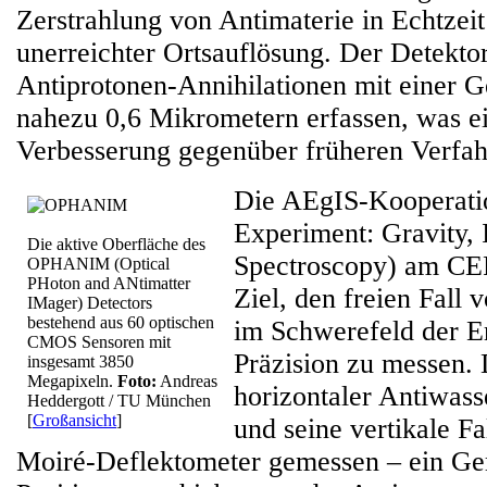
Zerstrahlung von Antimaterie in Echtzeit
unerreichter Ortsauflösung. Der Detekto
Antiprotonen-Annihilationen mit einer G
nahezu 0,6 Mikrometern erfassen, was e
Verbesserung gegenüber früheren Verfahr
Die AEgIS-Kooperati
Experiment: Gravity, 
Die aktive Oberfläche des
Spectroscopy) am CE
OPHANIM (Optical
PHoton and ANtimatter
Ziel, den freien Fall 
IMager) Detectors
bestehend aus 60 optischen
im Schwerefeld der E
CMOS Sensoren mit
Präzision zu messen. 
insgesamt 3850
Megapixeln.
Foto:
Andreas
horizontaler Antiwasse
Heddergott / TU München
[
Großansicht
]
und seine vertikale Fa
Moiré-Deflektometer gemessen – ein Ger