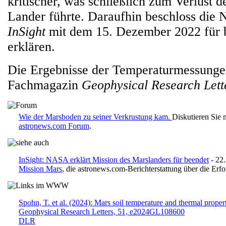
kritischer, was schließlich zum Verlust
Lander führte. Daraufhin beschloss die
InSight
mit dem 15. Dezember 2022 für 
erklären.
Die Ergebnisse der Temperaturmessunge
Fachmagazin
Geophysical Research Lett
Wie der Marsboden zu seiner Verkrustung kam.
Diskutieren Sie 
astronews.com Forum
.
InSight: NASA erklärt Mission des Marslanders für beendet
- 22
Mission Mars
, die astronews.com-Berichterstattung über die Erf
Spohn, T. et al. (2024): Mars soil temperature and thermal proper
Geophysical Research Letters, 51, e2024GL108600
DLR