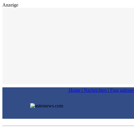
Anzeige
Home
|
Nachrichten
|
Frag astron