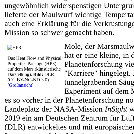
ungewöhnlich widerspenstigen Untergru
lieferte der Maulwurf wichtige Temperta
auch eine Erklärung für die Verkrustunge
Mission so schwer gemacht haben.
Mole, der Marsmaulwu
hat er eine kleine, in 
Das Heat Flow and Physical
Planetenforschung vie
Properties Package (HP3)
auf dem Mars (künstlerische
"Karriere" hingelegt.
Darstellung).
Bild:
DLR
(CC BY-NC-ND 3.0)
tunnelgrabenden Säug
[
Großansicht
]
Experiment auf dem M
es so vorher in der Planetenforschung n
Landeplatz der NASA-Mission
InSight
w
2019 ein am Deutschen Zentrum für Luf
(DLR) entwickeltes und mit europäische