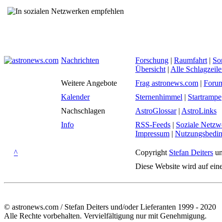
Nachrichten
Forschung
|
Raumfahrt
|
So
Übersicht
|
Alle Schlagzeil
Weitere Angebote
Frag astronews.com
|
Foru
Kalender
Sternenhimmel
|
Startrampe
Nachschlagen
AstroGlossar
|
AstroLinks
Info
RSS-Feeds
|
Soziale Netzw
Impressum
|
Nutzungsbedi
^
Copyright
Stefan Deiters
un
Diese Website wird auf ein
© astronews.com / Stefan Deiters und/oder Lieferanten 1999 - 2020
Alle Rechte vorbehalten. Vervielfältigung nur mit Genehmigung.