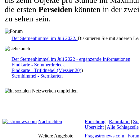
bis zehn Objekte pro Stunde im Maximu
die ersten
Perseiden
könnten in der zwei
zu sehen sein.
Der Sternenhimmel im Juli 2022.
Diskutieren Sie mit anderen L
Der Sternenhimmel im Juli 2022 - ergänzende Informationen
Findkarte - Sommerdreieck
Findkarte - Trifidnebel (Messier 20)
)
Sternhimmel - Sternkarten
Nachrichten
Forschung
|
Raumfahrt
|
So
Übersicht
|
Alle Schlagzeil
Weitere Angebote
Frag astronews.com
|
Foru