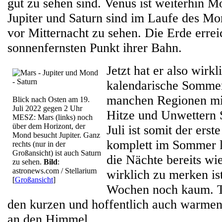
gut zu sehen sind. Venus ist weiterhin M
Jupiter und Saturn sind im Laufe des Mo
vor Mitternacht zu sehen. Die Erde errei
sonnenfernsten Punkt ihrer Bahn.
Jetzt hat er also wirk
kalendarische Sommer
manchen Regionen mit
Blick nach Osten am 19.
Juli 2022 gegen 2 Uhr
Hitze und Unwettern 
MESZ: Mars (links) noch
über dem Horizont, der
Juli ist somit der erst
Mond besucht Jupiter. Ganz
komplett im Sommer l
rechts (nur in der
Großansicht) ist auch Saturn
die Nächte bereits wi
zu sehen.
Bild
:
astronews.com / Stellarium
wirklich zu merken ist
[
Großansicht
]
Wochen noch kaum. T
den kurzen und hoffentlich auch warmen
an den Himmel.