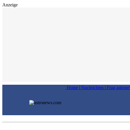
Anzeige
Home
|
Nachrichten
|
Frag astron