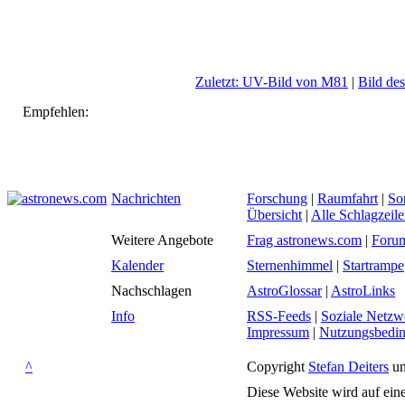
Zuletzt: UV-Bild von M81
|
Bild des
Empfehlen:
Nachrichten
Forschung
|
Raumfahrt
|
So
Übersicht
|
Alle Schlagzeil
Weitere Angebote
Frag astronews.com
|
Foru
Kalender
Sternenhimmel
|
Startrampe
Nachschlagen
AstroGlossar
|
AstroLinks
Info
RSS-Feeds
|
Soziale Netzw
Impressum
|
Nutzungsbedi
^
Copyright
Stefan Deiters
un
Diese Website wird auf ein