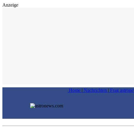
Anzeige
Home
|
Nachrichten
|
Frag astron