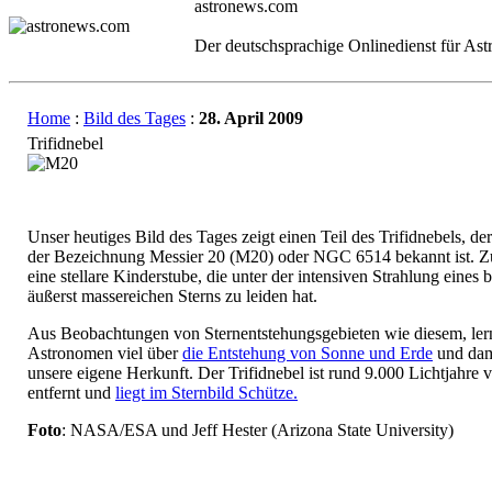
astronews.com
Der deutschsprachige Onlinedienst für As
Home
:
Bild des Tages
:
28. April 2009
Trifidnebel
Unser heutiges Bild des Tages zeigt einen Teil des Trifidnebels, de
der Bezeichnung Messier 20 (M20) oder NGC 6514 bekannt ist. Zu
eine stellare Kinderstube, die unter der intensiven Strahlung eines 
äußerst massereichen Sterns zu leiden hat.
Aus Beobachtungen von Sternentstehungsgebieten wie diesem, ler
Astronomen viel über
die Entstehung von Sonne und Erde
und dam
unsere eigene Herkunft. Der Trifidnebel ist rund 9.000 Lichtjahre 
entfernt und
liegt im Sternbild Schütze.
Foto
: NASA/ESA und Jeff Hester (Arizona State University)