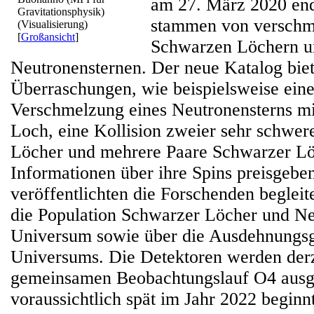
am 27. März 2020 end
Gravitationsphysik)
stammen von verschm
(Visualisierung)
[
Großansicht
]
Schwarzen Löchern u
Neutronensternen. Der neue Katalog biet
Überraschungen, wie beispielsweise ein
Verschmelzung eines Neutronensterns m
Loch, eine Kollision zweier sehr schwer
Löcher und mehrere Paare Schwarzer Lö
Informationen über ihre Spins preisgeben
veröffentlichten die Forschenden begleit
die Population Schwarzer Löcher und Ne
Universum sowie über die Ausdehnungsg
Universums. Die Detektoren werden derze
gemeinsamen Beobachtungslauf O4 ausg
voraussichtlich spät im Jahr 2022 beginnt