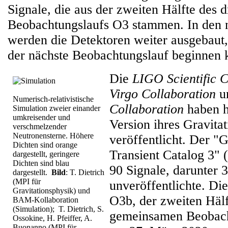
Signale, die aus der zweiten Hälfte des d
Beobachtungslaufs O3 stammen. In den 
werden die Detektoren weiter ausgebaut
der nächste Beobachtungslauf beginnen 
Die
LIGO Scientific C
Virgo Collaboration
u
Numerisch-relativistische
Collaboration
haben h
Simulation zweier einander
umkreisender und
Version ihres Gravita
verschmelzender
Neutronensterne. Höhere
veröffentlicht. Der "
Dichten sind orange
Transient Catalog 3"
dargestellt, geringere
Dichten sind blau
90 Signale, darunter 3
dargestellt.
Bild
: T. Dietrich
(MPI für
unveröffentlichte. Di
Gravitationsphysik) und
O3b, der zweiten Hälf
BAM-Kollaboration
(Simulation); T. Dietrich, S.
gemeinsamen Beobach
Ossokine, H. Pfeiffer, A.
Buonanno (MPI für