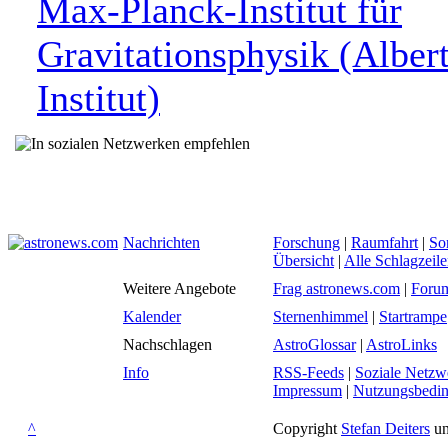
Max-Planck-Institut für
Gravitationsphysik (Albert
Institut)
Nachrichten
Forschung
|
Raumfahrt
|
So
Übersicht
|
Alle Schlagzeil
Weitere Angebote
Frag astronews.com
|
Foru
Kalender
Sternenhimmel
|
Startrampe
Nachschlagen
AstroGlossar
|
AstroLinks
Info
RSS-Feeds
|
Soziale Netzw
Impressum
|
Nutzungsbedi
^
Copyright
Stefan Deiters
un