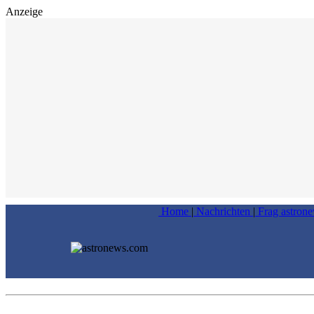
Anzeige
Home
|
Nachrichten
|
Frag astron